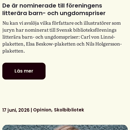
De är nominerade till föreningens
litterära barn- och ungdomspriser
Nu kan vi avslöja vilka författare och illustratörer som
juryn har nominerat till Svensk biblioteksförenings
litterära barn- och ungdomspriser: Carl von Linné-
plaketten, Elsa Beskow-plaketten och Nils Holgersson-
plaketten.
Läs mer
De
är
nominerade
till
föreningens
litterära
Opinion
Skolbibliotek
17 juni, 2026
barn-
och
ungdomspriser