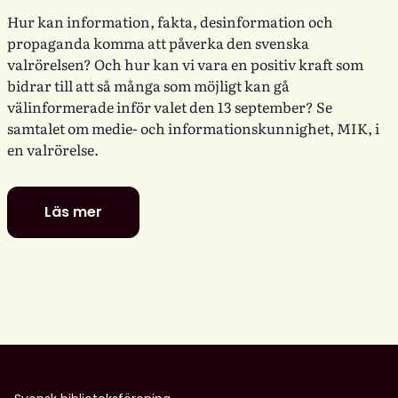
Hur kan information, fakta, desinformation och
propaganda komma att påverka den svenska
valrörelsen? Och hur kan vi vara en positiv kraft som
bidrar till att så många som möjligt kan gå
välinformerade inför valet den 13 september? Se
samtalet om medie- och informationskunnighet, MIK, i
en valrörelse.
Läs mer
Digitala
dialoger:
MIK
i
en
valrörelse
–
utmaningar
och