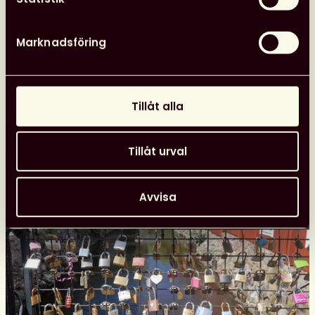
Svensk
biblioteksförenings
programpunkter
Marknadsföring
i
Almedalen
Nyheter
26 juni, 2026
Tillåt alla
Tillåt urval
Avvisa