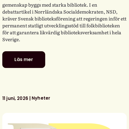
gemenskap byggs med starka bibliotek. I en
debattartikel i Norrländska Socialdemokraten, NSD,
kräver Svensk biblioteksförening att regeringen inför ett
permanent statligt utvecklingsstöd till folkbiblioteken
för att garantera likvärdig biblioteksverksamhet i hela
Sverige.
Läs mer
Politiker
–
stå
upp
för
ditt
Nyheter
11 juni, 2026
bibliotek!