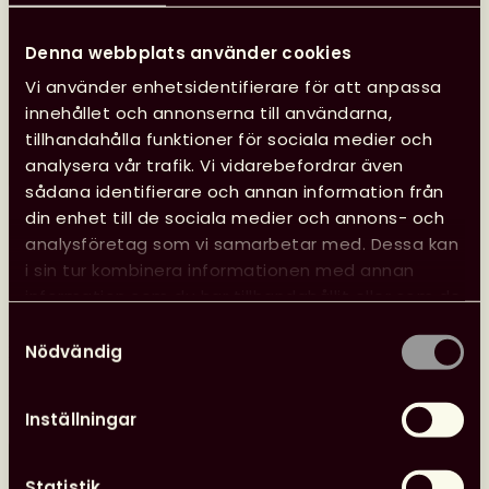
Denna webbplats använder cookies
Vi använder enhetsidentifierare för att anpassa
innehållet och annonserna till användarna,
tillhandahålla funktioner för sociala medier och
analysera vår trafik. Vi vidarebefordrar även
sådana identifierare och annan information från
din enhet till de sociala medier och annons- och
Se Svensk biblioteksförenings
analysföretag som vi samarbetar med. Dessa kan
programpunkter i Almedalen
i sin tur kombinera informationen med annan
information som du har tillhandahållit eller som de
Svensk biblioteksförening anordnade tre
har samlat in när du har använt deras tjänster.
Samtyckesval
programpunkter under Almedalen med fokus på
Nödvändig
biblioteksfrågor, bildning och kultur. Samtalen spelades
in och finns tillgängliga att se.
Inställningar
Läs mer
Se
Statistik