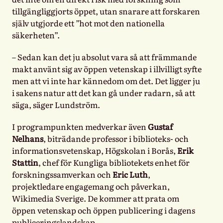
tillgängliggjorts öppet, utan snarare att forskaren
själv utgjorde ett ”hot mot den nationella
säkerheten”.
– Sedan kan det ju absolut vara så att främmande
makt använt sig av öppen vetenskap i illvilligt syfte
men att vi inte har kännedom om det. Det ligger ju
i sakens natur att det kan gå under radarn, så att
säga, säger Lundström.
I programpunkten medverkar även
Gustaf
Nelhans
, biträdande professor i biblioteks- och
informationsvetenskap, Högskolan i Borås,
Erik
Stattin
, chef för Kungliga bibliotekets enhet för
forskningssamverkan och
Eric Luth
,
projektledare engagemang och påverkan,
Wikimedia Sverige. De kommer att prata om
öppen vetenskap och öppen publicering i dagens
publiceringslandskap.