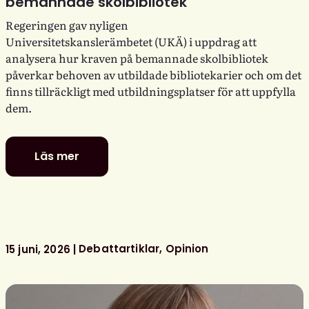
bemannade skolbibliotek
Regeringen gav nyligen
Universitetskanslerämbetet (UKÄ) i uppdrag att
analysera hur kraven på bemannade skolbibliotek
påverkar behoven av utbildade bibliotekarier och om det
finns tillräckligt med utbildningsplatser för att uppfylla
dem.
Läs mer
Fler
utbildade
bibliotekarier
behövs
för
bemannade
Debattartiklar
Opinion
15 juni, 2026
skolbibliotek