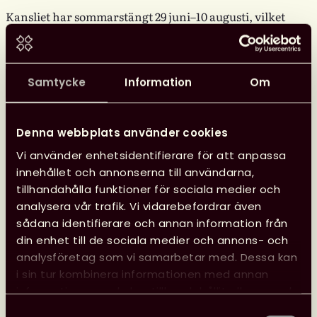
Kansliet har sommarstängt 29 juni–10 augusti, vilket
innebär att vi inte svarar på e-post eller i telefon.
Läs mer
Samtycke
Information
Om
Glad
sommar
önskar
Denna webbplats använder cookies
kansliet
Vi använder enhetsidentifierare för att anpassa
innehållet och annonserna till användarna,
24 juni, 2026
tillhandahålla funktioner för sociala medier och
Nyheter
Svensk biblioteksförenings utmärkelser
analysera vår trafik. Vi vidarebefordrar även
sådana identifierare och annan information från
din enhet till de sociala medier och annons- och
analysföretag som vi samarbetar med. Dessa kan
i sin tur kombinera informationen med annan
information som du har tillhandahållit eller som de
har samlat in när du har använt deras tjänster.
Samtyckesval