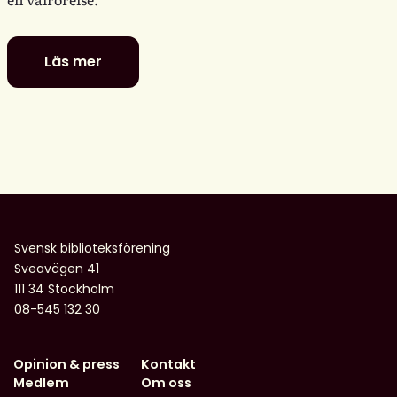
Läs mer
Digitala
dialoger:
MIK
i
en
valrörelse
–
utmaningar
och
Svensk biblioteksförening
möjligheter
Sveavägen 41
för
111 34 Stockholm
biblioteken
08-545 132 30
Opinion & press
Kontakt
Medlem
Om oss