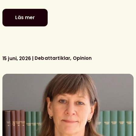
Läs mer
Fler
utbildade
bibliotekarier
behövs
för
bemannade
Debattartiklar
Opinion
15 juni, 2026
skolbibliotek