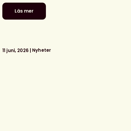
Läs mer
Politiker
–
stå
upp
för
ditt
Nyheter
11 juni, 2026
bibliotek!