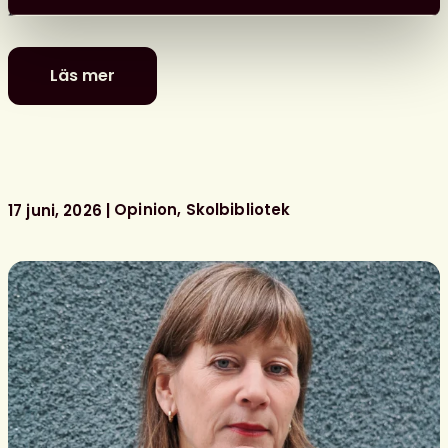
plaketten.
Läs mer
De
är
nominerade
till
föreningens
litterära
Opinion
Skolbibliotek
17 juni, 2026
barn-
och
ungdomspriser