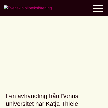
Home
En avhandling om
utvecklingen av
folkbibliotek
I en avhandling från Bonns
universitet har Katja Thiele