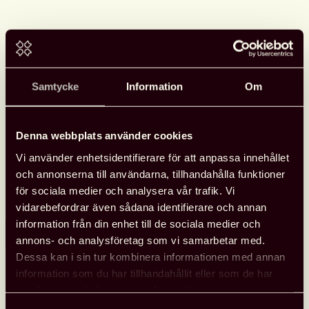
Samtycke
Information
Om
Tips angående dyslexi/läs- och
skrivsvårigheter
Denna webbplats använder cookies
Kanske har du som skolbibliotekarie tid att läsa och lyssna
Vi använder enhetsidentifierare för att anpassa innehållet
om läs- och skrivsvårigheter så här på Läslovet?
och annonserna till användarna, tillhandahålla funktioner
för sociala medier och analysera vår trafik. Vi
3 NOVEMBER, 2021
vidarebefordrar även sådana identifierare och annan
information från din enhet till de sociala medier och
Läs mer
annons- och analysföretag som vi samarbetar med.
Tips
Dessa kan i sin tur kombinera informationen med annan
angående
information som du har tillhandahållit eller som de har
dyslexi/läs-
samlat in när du har använt deras tjänster.
och
skrivsvårigheter