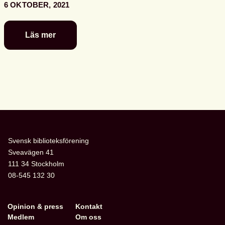
6 OKTOBER, 2021
Läs mer
Ny
forskningsartikel
byggd
på
en
av
föreningens
rapporter
Svensk biblioteksförening
Sveavägen 41
111 34 Stockholm
08-545 132 30
Opinion & press
Kontakt
Medlem
Om oss