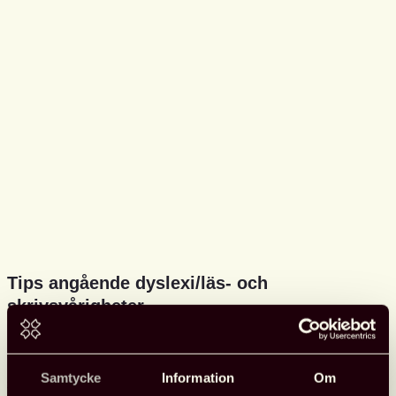
Tips angående dyslexi/läs- och
skrivsvårigheter
Kanske har du som skolbibliotekarie tid att läsa och lyssna
om läs- och skrivsvårigheter så här på Läslovet?
Samtycke
Information
Om
3 NOVEMBER, 2021