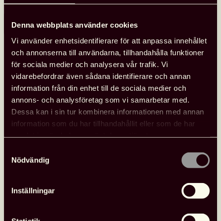
Läs mer
Denna webbplats använder cookies
Tips
Vi använder enhetsidentifierare för att anpassa innehållet
angående
och annonserna till användarna, tillhandahålla funktioner
dyslexi/läs-
för sociala medier och analysera vår trafik. Vi
och
vidarebefordrar även sådana identifierare och annan
skrivsvårigheter
information från din enhet till de sociala medier och
annons- och analysföretag som vi samarbetar med.
Dessa kan i sin tur kombinera informationen med annan
information som du har tillhandahållit eller som de har
samlat in när du har använt deras tjänster.
Samtyckesval
Nödvändig
Inställningar