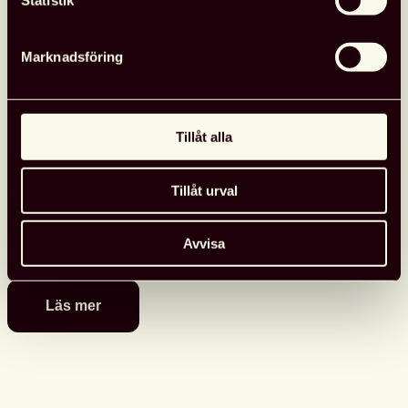
Statistik
Marknadsföring
Tillåt alla
Demokratin och digitaliseringen
Kommittén Demokratin 100 år släppte tidigare i år
Tillåt urval
”Demokratin och grundbulten”. Nu kommer andra delen i det
som är en antologi; Demokratin och digitaliseringen.
Avvisa
20 OKTOBER, 2021
Läs mer
Demokratin
och
digitaliseringen