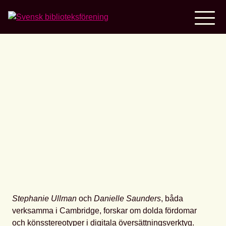
Home
Dolda fördomar och
könsstereotyper i digitala
översättningsverktyg
Stephanie Ullman
och
Danielle Saunders
, båda
verksamma i Cambridge, forskar om dolda fördomar
och könsstereotyper i digitala översättningsverktyg.