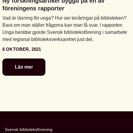
Ny forskningsartikel byggd på en av
föreningens rapporter
Vad är läsning för unga? Hur ser tonåringar på biblioteken?
Bara om man ställer frågorna kan man få svar. I rapporten
Unga berättar gjorde Svensk biblioteksförening i samarbete
med regional biblioteksverksamhet just det.
6 OKTOBER, 2021
Läs mer
Ny
forskningsartikel
byggd
på
en
av
föreningens
rapporter
Svensk biblioteksförening