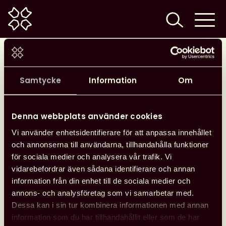
Home
Stronger together
Samtycke
Information
Om
Denna webbplats använder cookies
Sedan flera år samarbetar Svensk biblioteksförening
med Kenyas biblioteksförening (KLA) för att dela
Vi använder enhetsidentifierare för att anpassa innehållet
erfarenheter och kunskaper om bibliotekets roll i
och annonserna till användarna, tillhandahålla funktioner
samhället, att bygga en stark organisation, samt att
för sociala medier och analysera vår trafik. Vi
driva politiskt påverkansarbete.
vidarebefordrar även sådana identifierare och annan
information från din enhet till de sociala medier och
Rapporten
Stronger together – a joint development
annons- och analysföretag som vi samarbetar med.
project between Swedish Library Association and
Dessa kan i sin tur kombinera informationen med annan
Kenya Library Association 2013 – 2017
innehåller
information som du har tillhandahållit eller som de har
bakgrund, innehåll, erfarenheter och resultat av det