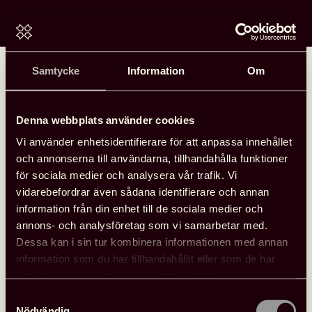
Home
Samtycke
Information
Om
Att stärka och stimulera
Denna webbplats använder cookies
Vi använder enhetsidentifierare för att anpassa innehållet
Att stärka och stimulera-Olika projekt och satsningar för
och annonserna till användarna, tillhandahålla funktioner
läsning bland barn och ungdomar. På många barnbibliotek
för sociala medier och analysera vår trafik. Vi
arbetar man med läsfrämjande verksamhet och försö­ker
vidarebefordrar även sådana identifierare och annan
genom olika projekt hitta nya vägar i arbetet med att stärka
information från din enhet till de sociala medier och
barns läsning. Här har Svensk biblioteksförening samlat
annons- och analysföretag som vi samarbetar med.
någ­ra goda exempel.
Dessa kan i sin tur kombinera informationen med annan
information som du har tillhandahållit eller som de har
samlat in när du har använt deras tjänster.
Samtyckesval
Nödvändig