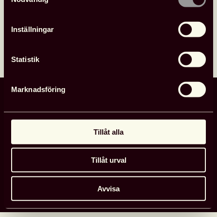
Inställningar
Ladda ner
Statistik
Marknadsföring
Svensk biblioteksförening
Sveavägen 41
111 34 Stockholm
Tillåt alla
08-545 132 30
Tillåt urval
Opinion & press
Kontakt
Medlem
Om oss
Avvisa