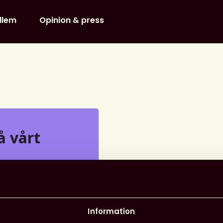
dlem
Opinion & press
 vårt
om vad som händer
umerera på vårt
nyheterna, aktuella
Information
ll viktiga evenemang –