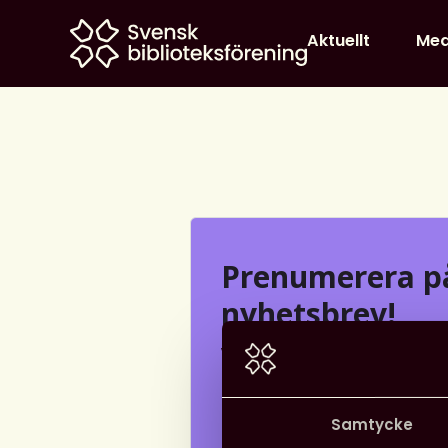
Home
Aktuellt
Me
Prenumerera på
nyhetsbrev!
Vill du hålla dig uppdaterad 
inom bibliotekssektorn? Pren
nyhetsbrev och få de senaste 
Samtycke
rapporter och inbjudningar ti