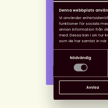
direkt i din inkorg!
Namn:
Denna webbplats använ
Vi använder enhetsidentif
funktioner för sociala med
E-post: *
annan information från d
med. Dessa kan i sin tur 
som de har samlat in när 
Jag har tagit del av inform
Samtyckesval
behandling av mina person
För mer information,
läs vå
Nödvändig
Prenumerera
Avvisa