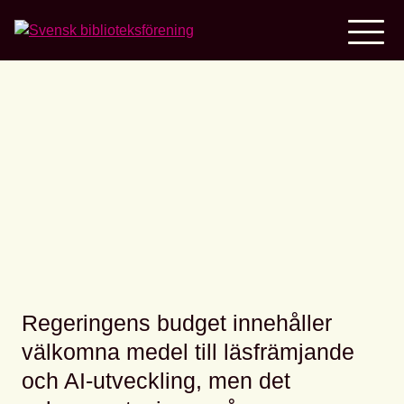
Home
Viktiga satsningar på
biblioteken saknas i
budgeten
Regeringens budget innehåller
välkomna medel till läsfrämjande
och AI-utveckling, men det