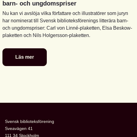
barn- och ungdomspriser
Nu kan vi avslöja vilka författare och illustratörer som juryn
har nominerat till Svensk biblioteksförenings litterära barn-
och ungdomspriser: Carl von Linné-plaketten, Elsa Beskow-
plaketten och Nils Holgersson-plaketten.
Läs mer
De
är
nominerade
till
föreningens
litterära
barn-
och
ungdomspriser
Svensk biblioteksförening
Sveavägen 41
111 34 Stockholm