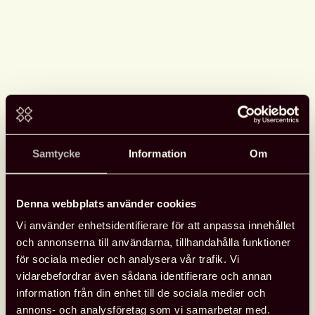
Samtycke
Information
Om
Se Svensk biblioteksförenings
Denna webbplats använder cookies
programpunkter i Almedalen
Vi använder enhetsidentifierare för att anpassa innehållet
Svensk biblioteksförening anordnade tre programpunkter
och annonserna till användarna, tillhandahålla funktioner
under Almedalen med fokus på biblioteksfrågor, bildning och
för sociala medier och analysera vår trafik. Vi
kultur. Samtalen spelades in och finns tillgängliga att se.
vidarebefordrar även sådana identifierare och annan
information från din enhet till de sociala medier och
annons- och analysföretag som vi samarbetar med.