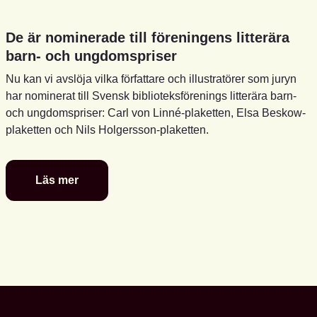
De är nominerade till föreningens litterära
barn- och ungdomspriser
Nu kan vi avslöja vilka författare och illustratörer som juryn
har nominerat till Svensk biblioteksförenings litterära barn-
och ungdomspriser: Carl von Linné-plaketten, Elsa Beskow-
plaketten och Nils Holgersson-plaketten.
Läs mer
De
är
nominerade
till
föreningens
litterära
barn-
och