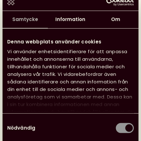
Finland, säger hon.
Samtycke
Information
Om
Utvecklingsstödet delas ut under hösten varje år,
och beslut om vilka sökande som tilldelas stödet
fattas av styrelsen.
Denna webbplats använder cookies
Artikeln publicerades först i Biblioteksbladet.
Vi använder enhetsidentifierare för att anpassa
Foto: Maria Nygård, Patrik Lustig.
innehållet och annonserna till användarna,
tillhandahålla funktioner för sociala medier och
analysera vår trafik. Vi vidarebefordrar även
Fler nyheter
sådana identifierare och annan information från
din enhet till de sociala medier och annons- och
analysföretag som vi samarbetar med. Dessa kan
i sin tur kombinera informationen med annan
Opinion
26 juni, 2026
information som du har tillhandahållit eller som de
har samlat in när du har använt deras tjänster.
Samtyckesval
Nödvändig