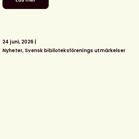
Glad
sommar
önskar
kansliet
24 juni, 2026
Nyheter
Svensk biblioteksförenings utmärkelser