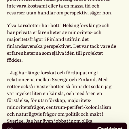
inte vara kostsamt eller ta en massa tid och
resurser utan handlar om perspektiv, säger hon.
Ylva Larsdotter har bott i Helsingfors länge och
har privata erfarenheter av minoritets- och
majoritetsfrågor i Finland utifrån det
finlandssvenska perspektivet. Det var tack vare de
erfarenheterna som själva idén till projektet
föddes.
– Jag har länge forskat och fördjupat mig i
relationerna mellan Sverige och Finland. Med
rötter också i Västerbotten så finns det sedan jag
var mycket liten en känsla, och med åren en
förståelse, för utanförskap, majoritets-
minoritetsfrågor, centrum-periferi-kolonialism
och naturligtvis frågor om politik och makt i
Sverige. Jag har även jobbat inom olika
flerspråkighets- och inkluderingsprojekt i