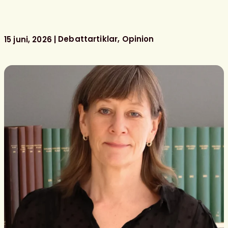
bibliotekarier
behövs
för
bemannade
Debattartiklar
Opinion
15 juni, 2026
skolbibliotek