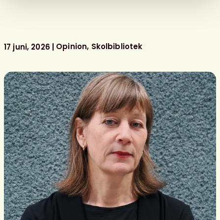
nominerade
till
föreningens
litterära
Opinion
Skolbibliotek
17 juni, 2026
barn-
och
ungdomspriser