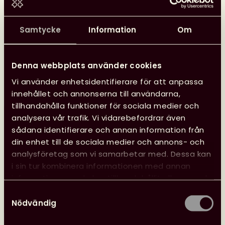
Läs mer
Glad
sommar
Samtycke
Information
Om
önskar
kansliet
Denna webbplats använder cookies
24 juni, 2026
Vi använder enhetsidentifierare för att anpassa
Nyheter
Svensk biblioteksförenings utmärkelser
innehållet och annonserna till användarna,
tillhandahålla funktioner för sociala medier och
analysera vår trafik. Vi vidarebefordrar även
sådana identifierare och annan information från
din enhet till de sociala medier och annons- och
analysföretag som vi samarbetar med. Dessa kan
i sin tur kombinera informationen med annan
information som du har tillhandahållit eller som de
har samlat in när du har använt deras tjänster.
Samtyckesval
Nödvändig