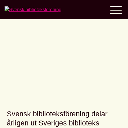
Home
Vi söker en ledamot till
juryn för Greta Renborgs
pris!
Svensk biblioteksförening delar
årligen ut Sveriges biblioteks