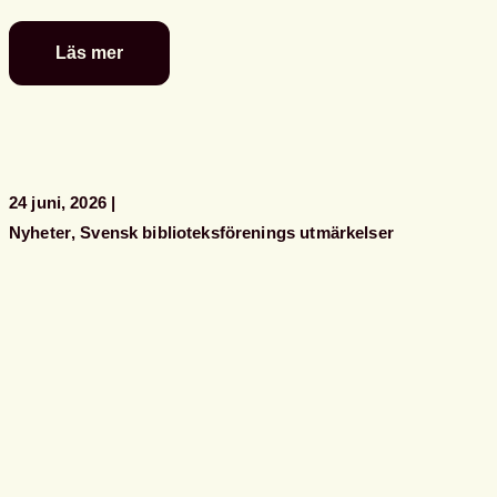
Läs mer
Glad
sommar
önskar
kansliet
24 juni, 2026
Nyheter
Svensk biblioteksförenings utmärkelser