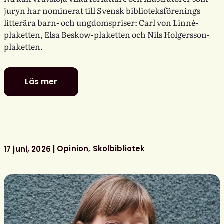
juryn har nominerat till Svensk biblioteksförenings
litterära barn- och ungdomspriser: Carl von Linné-
plaketten, Elsa Beskow-plaketten och Nils Holgersson-
plaketten.
Läs mer
De
är
nominerade
till
föreningens
litterära
Opinion
Skolbibliotek
17 juni, 2026
barn-
och
ungdomspriser