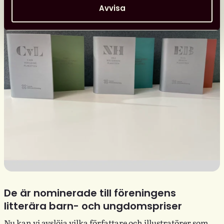
Avvisa
De är nominerade till föreningens
litterära barn- och ungdomspriser
Nu kan vi avslöja vilka författare och illustratörer som