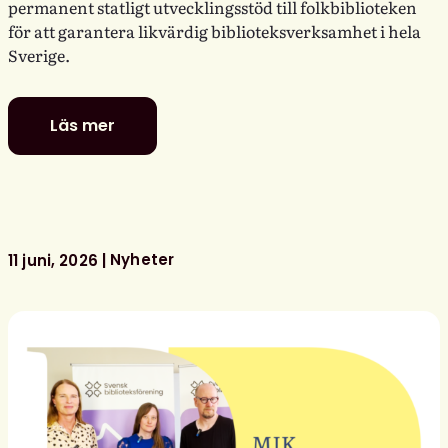
permanent statligt utvecklingsstöd till folkbiblioteken
för att garantera likvärdig biblioteksverksamhet i hela
Sverige.
Läs mer
Politiker
–
stå
upp
för
ditt
Nyheter
11 juni, 2026
bibliotek!