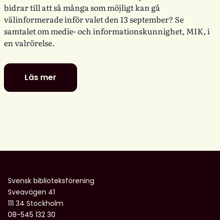
bidrar till att så många som möjligt kan gå
välinformerade inför valet den 13 september? Se
samtalet om medie- och informationskunnighet, MIK, i
en valrörelse.
Läs mer
Digitala
dialoger:
MIK
i
en
valrörelse
–
utmaningar
och
Svensk biblioteksförening
möjligheter
Sveavägen 41
för
111 34 Stockholm
biblioteken
08-545 132 30