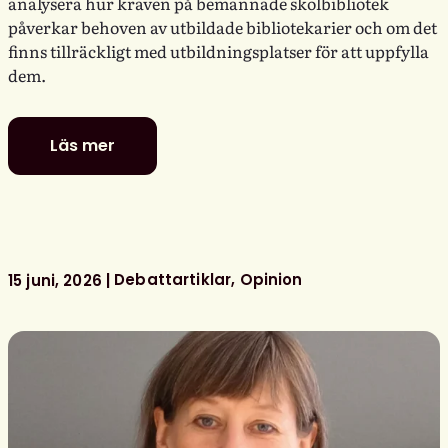
analysera hur kraven på bemannade skolbibliotek
påverkar behoven av utbildade bibliotekarier och om det
finns tillräckligt med utbildningsplatser för att uppfylla
dem.
Läs mer
Fler
utbildade
bibliotekarier
behövs
för
bemannade
Debattartiklar
Opinion
15 juni, 2026
skolbibliotek