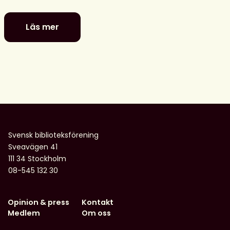
Läs mer
Digitala
dialoger:
MIK
i
en
valrörelse
–
utmaningar
och
Svensk biblioteksförening
möjligheter
Sveavägen 41
för
111 34 Stockholm
biblioteken
08-545 132 30
Opinion & press
Kontakt
Medlem
Om oss