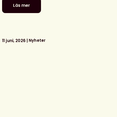
Läs mer
Politiker
–
stå
upp
för
ditt
Nyheter
11 juni, 2026
bibliotek!