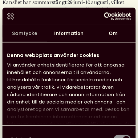
Kansliet har sommarstängt 29 juni–10 augusti, vilket
innebär att vi inte svarar på e-post eller i telefon.
Läs mer
Samtycke
Information
Om
Glad
sommar
önskar
Denna webbplats använder cookies
kansliet
Vi använder enhetsidentifierare för att anpassa
innehållet och annonserna till användarna,
24 juni, 2026
tillhandahålla funktioner för sociala medier och
Nyheter
Svensk biblioteksförenings utmärkelser
analysera vår trafik. Vi vidarebefordrar även
sådana identifierare och annan information från
din enhet till de sociala medier och annons- och
analysföretag som vi samarbetar med. Dessa kan
i sin tur kombinera informationen med annan
information som du har tillhandahållit eller som de
har samlat in när du har använt deras tjänster.
Samtyckesval