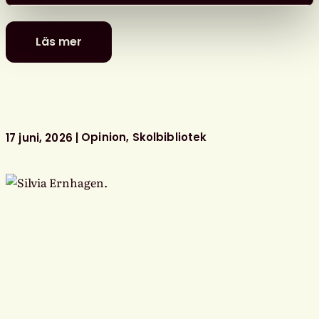
Läs mer
De
är
nominerade
till
föreningens
litterära
Opinion
Skolbibliotek
17 juni, 2026
barn-
och
ungdomspriser