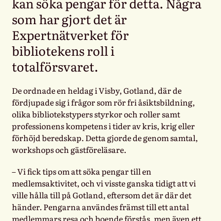
kan söka pengar för detta. Några
som har gjort det är
Expertnätverket för
bibliotekens roll i
totalförsvaret.
De ordnade en heldag i Visby, Gotland, där de
fördjupade sig i frågor som rör fri åsiktsbildning,
olika bibliotekstypers styrkor och roller samt
professionens kompetens i tider av kris, krig eller
förhöjd beredskap. Detta gjorde de genom samtal,
workshops och gästföreläsare.
– Vi fick tips om att söka pengar till en
medlemsaktivitet, och vi visste ganska tidigt att vi
ville hålla till på Gotland, eftersom det är där det
händer. Pengarna användes främst till ett antal
medlemmars resa och boende förstås, men även ett