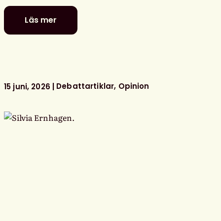
Läs mer
Fler
utbildade
bibliotekarier
behövs
för
bemannade
Debattartiklar
Opinion
15 juni, 2026
skolbibliotek