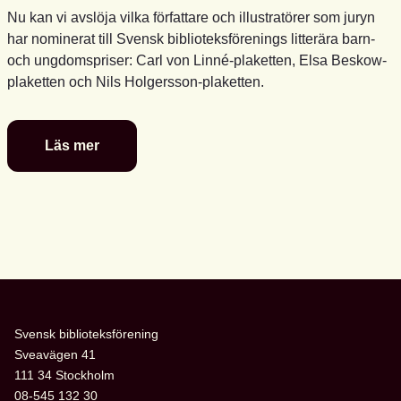
Nu kan vi avslöja vilka författare och illustratörer som juryn
har nominerat till Svensk biblioteksförenings litterära barn-
och ungdomspriser: Carl von Linné-plaketten, Elsa Beskow-
plaketten och Nils Holgersson-plaketten.
Läs mer
De
är
nominerade
till
föreningens
litterära
barn-
och
ungdomspriser
Svensk biblioteksförening
Sveavägen 41
111 34 Stockholm
08-545 132 30