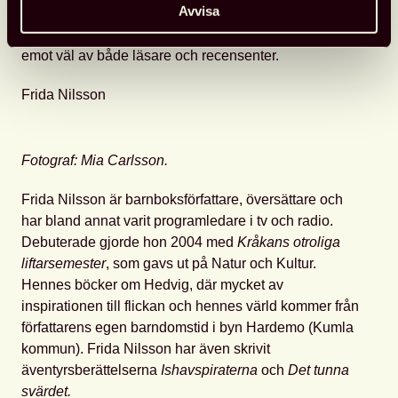
Avvisa
som figuren heter i svensk översättning, har nått stor
popularitet med sin fokus på existentialism och tagits
emot väl av både läsare och recensenter.
Frida Nilsson
Fotograf: Mia Carlsson.
Frida Nilsson är barnboksförfattare, översättare och
har bland annat varit programledare i tv och radio.
Debuterade gjorde hon 2004 med
Kråkans otroliga
liftarsemester
, som gavs ut på Natur och Kultur.
Hennes böcker om Hedvig, där mycket av
inspirationen till flickan och hennes värld kommer från
författarens egen barndomstid i byn Hardemo (Kumla
kommun). Frida Nilsson har även skrivit
äventyrsberättelserna
Ishavspiraterna
och
Det tunna
svärdet.