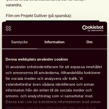
varandra.
Film om Projekt Gulliver (på spanska):
Samtycke
Information
Om
Denna webbplats använder cookies
Vi använder enhetsidentifierare för att anpassa innehållet
och annonserna till användarna, tillhandahålla funktioner
för sociala medier och analysera vår trafik. Vi
Pia Lindenbaum
vidarebefordrar även sådana identifierare och annan
information från din enhet till de sociala medier och
Copyright/fotograf: Ulrica Zwenger.
annons- och analysföretag som vi samarbetar med.
Dessa kan i sin tur kombinera informationen med annan
Pija Lindenbaum är både författare, grafisk formgivare
information som du har tillhandahållit eller som de har