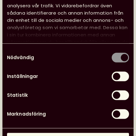
Svensk biblioteksförening anordnade tre
analysera vår trafik. Vi vidarebefordrar även
programpunkter under Almedalen med fokus på
sådana identifierare och annan information från
biblioteksfrågor, bildning och kultur. Samtalen spelades
din enhet till de sociala medier och annons- och
in och finns tillgängliga att se.
analysföretag som vi samarbetar med. Dessa kan
i sin tur kombinera informationen med annan
information som du har tillhandahållit eller som de
Läs mer
har samlat in när du har använt deras tjänster.
Se
Samtyckesval
Svensk
Nödvändig
biblioteksförenings
programpunkter
Inställningar
i
Almedalen
Nyheter
26 juni, 2026
Statistik
Marknadsföring