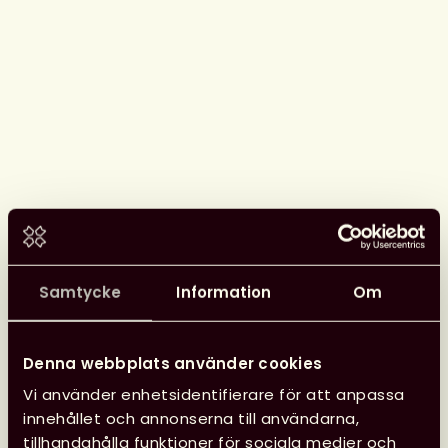
Samtycke
Information
Om
Denna webbplats använder cookies
Vi använder enhetsidentifierare för att anpassa
Se Svensk biblioteksförenings
innehållet och annonserna till användarna,
programpunkter i Almedalen
tillhandahålla funktioner för sociala medier och