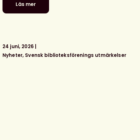
Läs mer
Glad
sommar
önskar
kansliet
24 juni, 2026
Nyheter
Svensk biblioteksförenings utmärkelser