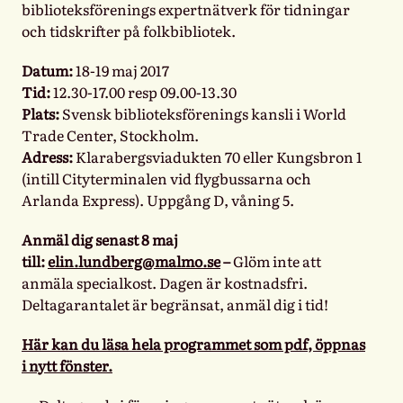
biblioteksförenings expertnätverk för tidningar
och tidskrifter på folkbibliotek.
Datum:
18-19 maj 2017
Tid:
12.30-17.00 resp 09.00-13.30
Plats:
Svensk biblioteksförenings kansli i World
Trade Center, Stockholm.
Adress:
Klarabergsviadukten 70 eller Kungsbron 1
(intill Cityterminalen vid flygbussarna och
Arlanda Express). Uppgång D, våning 5.
Anmäl dig senast 8 maj
till:
elin.lundberg@malmo.se
–
Glöm inte att
anmäla specialkost. Dagen är kostnadsfri.
Deltagarantalet är begränsat, anmäl dig i tid!
Här kan du läsa hela programmet som pdf, öppnas
i nytt fönster.