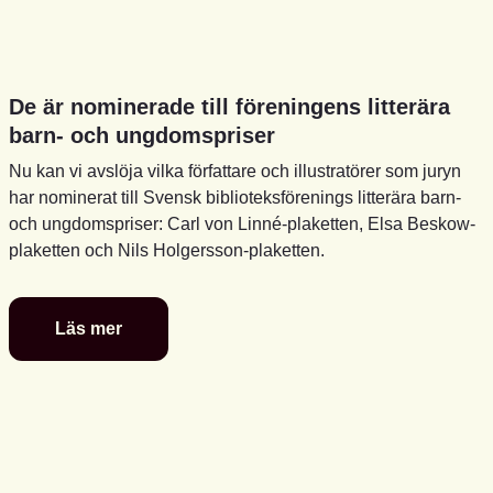
De är nominerade till föreningens litterära
barn- och ungdomspriser
Nu kan vi avslöja vilka författare och illustratörer som juryn
har nominerat till Svensk biblioteksförenings litterära barn-
och ungdomspriser: Carl von Linné-plaketten, Elsa Beskow-
plaketten och Nils Holgersson-plaketten.
Läs mer
De
är
nominerade
till
föreningens
litterära