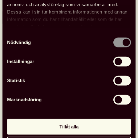
annons- och analysföretag som vi samarbetar med.
Dessa kan i sin tur kombinera informationen med annan
Läs mer
information som du har tillhandahållit eller som de har
Se
samlat in när du har använt deras tjänster.
Svensk
biblioteksförenings
Samtyckesval
Nödvändig
programpunkter
i
Almedalen
Nyheter
26 juni, 2026
Inställningar
Statistik
Marknadsföring
Tillåt alla