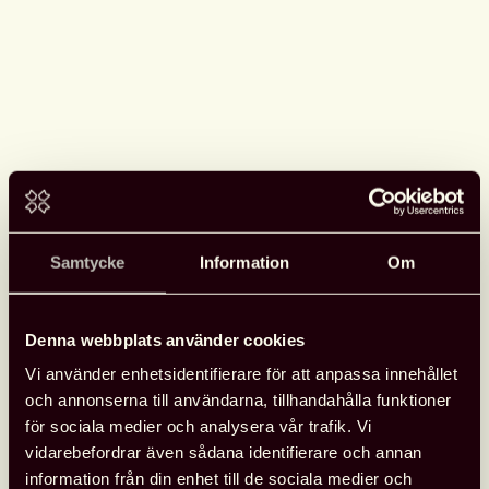
Samtycke
Information
Om
Denna webbplats använder cookies
Se Svensk biblioteksförenings
Vi använder enhetsidentifierare för att anpassa innehållet
programpunkter i Almedalen
och annonserna till användarna, tillhandahålla funktioner
Svensk biblioteksförening anordnade tre programpunkter
för sociala medier och analysera vår trafik. Vi
under Almedalen med fokus på biblioteksfrågor, bildning och
vidarebefordrar även sådana identifierare och annan
kultur. Samtalen spelades in och finns tillgängliga att se.
information från din enhet till de sociala medier och