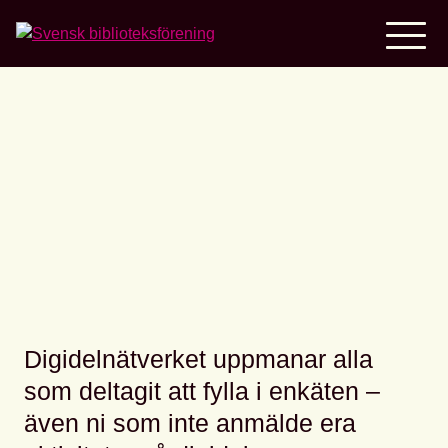
Home
Uppföljande enkät efter
All Digital Week
Digidelnätverket uppmanar alla
som deltagit att fylla i enkäten –
även ni som inte anmälde era