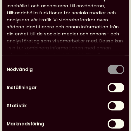
innehållet och annonserna till användarna,
tillhandahålla funktioner för sociala medier och
analysera vår trafik. Vi vidarebefordrar även
sådana identifierare och annan information från
Regionförening Södra Svealand
din enhet till de sociala medier och annons- och
analysföretag som vi samarbetar med. Dessa kan
Här kan du läsa mer om
Regionförening
i sin tur kombinera informationen med annan
Södra Svealand
(ny flik) och dess styrelse.
information som du har tillhandahållit eller som de
har samlat in när du har använt deras tjänster.
Samtyckesval
Regionföreningen blir från och med den 1
Nödvändig
juli 2020 en regionavdelning och dess
styrelse en styrgrupp.
Inställningar
Statistik
Fler nyheter
Marknadsföring