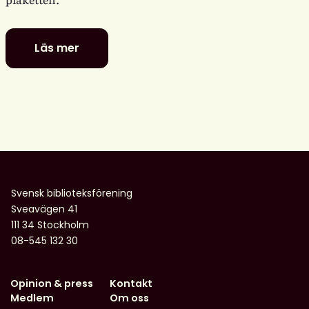
Läs mer
De
är
nominerade
till
föreningens
litterära
barn-
och
ungdomspriser
Svensk biblioteksförening
Sveavägen 41
111 34 Stockholm
08-545 132 30
Opinion & press
Kontakt
Medlem
Om oss