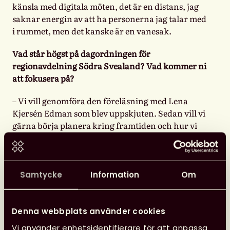
känsla med digitala möten, det är en distans, jag
saknar energin av att ha personerna jag talar med
i rummet, men det kanske är en vanesak.
Vad står högst på dagordningen för
regionavdelning Södra Svealand? Vad kommer ni
att fokusera på?
– Vi vill genomföra den föreläsning med Lena
Kjersén Edman som blev uppskjuten. Sedan vill vi
gärna börja planera kring framtiden och hur vi
kan ta lärdom av denna situation. Kanske
arrangera ett
Biblioteksting
kring bibliotekets roll
under en pandemi? I så fall i samarbete med de
stora biblioteksorganisationerna i våra tre län. Vi
Samtycke
Information
Om
vill att regionavdelning Södra Svealand ska vara
en länk mellan de olika bibliotekstyperna och vara
navet för engagemang inom biblioteksbranschen i
Denna webbplats använder cookies
vårt område.
Vi använder enhetsidentifierare för att anpassa