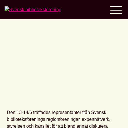
Home
Träff med föreningens
expertnätverk och
regionföreningar
Den 13-14/6 träffades representanter från Svensk
biblioteksförenings regionföreningar, expertnätverk,
styrelsen och kansliet för att bland annat diskutera