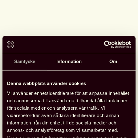
Samtycke
Information
Om
Se Svensk biblioteksförenings
programpunkter i Almedalen
Denna webbplats använder cookies
Vi använder enhetsidentifierare för att anpassa innehållet
Svensk biblioteksförening anordnade tre programpunkter
och annonserna till användarna, tillhandahålla funktioner
under Almedalen med fokus på biblioteksfrågor, bildning och
för sociala medier och analysera vår trafik. Vi
kultur. Samtalen spelades in och finns tillgängliga att se.
vidarebefordrar även sådana identifierare och annan
information från din enhet till de sociala medier och
annons- och analysföretag som vi samarbetar med.
Läs mer
Se
Dessa kan i sin tur kombinera informationen med annan