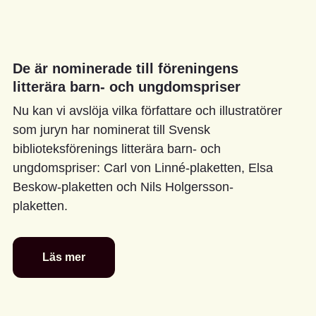
De är nominerade till föreningens
litterära barn- och ungdomspriser
Nu kan vi avslöja vilka författare och illustratörer
som juryn har nominerat till Svensk
biblioteksförenings litterära barn- och
ungdomspriser: Carl von Linné-plaketten, Elsa
Beskow-plaketten och Nils Holgersson-
plaketten.
Läs mer
De
är
nominerade
till