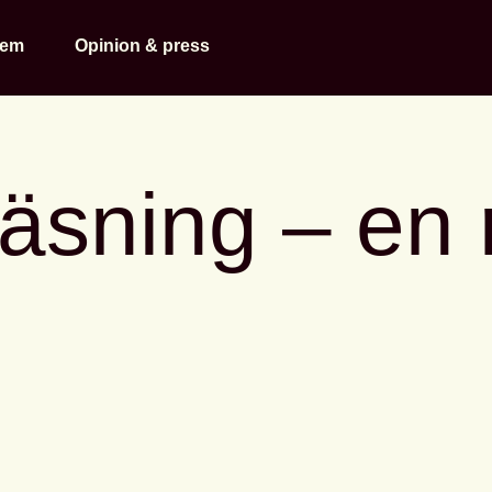
lem
Opinion & press
läsning – en 