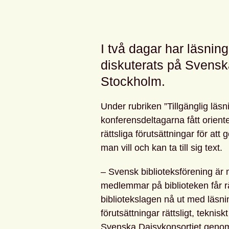
I två dagar har läsning
diskuterats på Svensk
Stockholm.
Under rubriken ”Tillgänglig läsn
konferensdeltagarna fått orient
rättsliga förutsättningar för att 
man vill och kan ta till sig text.
– Svensk biblioteksförening är
medlemmar på biblioteken får rät
bibliotekslagen nå ut med läsning
förutsättningar rättsligt, tekni
Svenska Daisykonsortiet genom