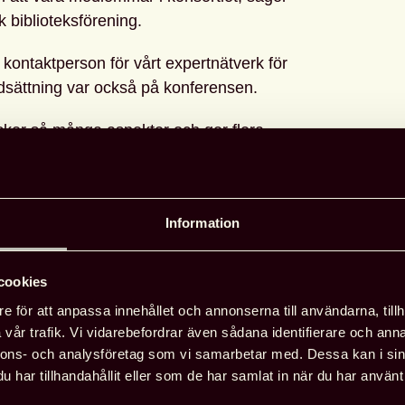
 biblioteksförening.
kontaktperson för vårt expertnätverk för
edsättning var också på konferensen.
äcker så många aspekter och ger flera
 Det ger inspiration till utveckling av vår
edsättning, säger Lenita Brodin Berggren.
Information
cookies
e för att anpassa innehållet och annonserna till användarna, tillh
vår trafik. Vi vidarebefordrar även sådana identifierare och anna
nnons- och analysföretag som vi samarbetar med. Dessa kan i sin
har tillhandahållit eller som de har samlat in när du har använt 