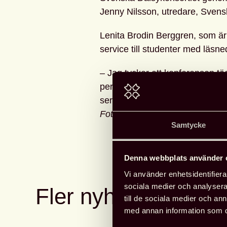
Jenny Nilsson, utredare, Svensk
Lenita Brodin Berggren, som är 
service till studenter med läsn
– Jag tycker att konferensen t
perspektiv på tillgänglig läsning.
service till studenter med läsn
Foto: Fredrik Hjerling
Samtycke
Denna webbplats använder 
Vi använder enhetsidentifierar
sociala medier och analysera 
Fler nyheter
till de sociala medier och a
med annan information som du 