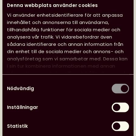
Denna webbplats använder cookies
Vi använder enhetsidentifierare för att anpassa
innehållet och annonserna till användarna,
Glad sommar önskar kansliet
tillhandahålla funktioner för sociala medier och
analysera vår trafik. Vi vidarebefordrar även
Kansliet har sommarstängt 29 juni–10 augusti, vilket
sådana identifierare och annan information från
innebär att vi inte svarar på e-post eller i telefon.
din enhet till de sociala medier och annons- och
analysföretag som vi samarbetar med. Dessa kan
i sin tur kombinera informationen med annan
Läs mer
Glad
information som du har tillhandahållit eller som de
sommar
har samlat in när du har använt deras tjänster.
Samtyckesval
önskar
Nödvändig
kansliet
Inställningar
24 juni, 2026
Nyheter
Svensk biblioteksförenings utmärkelser
Statistik