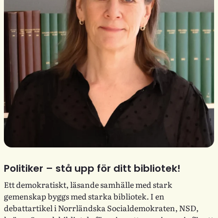
Politiker – stå upp för ditt bibliotek!
Ett demokratiskt, läsande samhälle med stark
gemenskap byggs med starka bibliotek. I en
debattartikel i Norrländska Socialdemokraten, NSD,