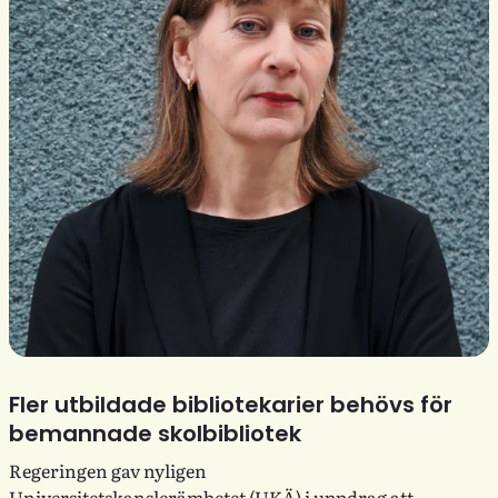
Fler utbildade bibliotekarier behövs för
bemannade skolbibliotek
Regeringen gav nyligen
Universitetskanslerämbetet (UKÄ) i uppdrag att