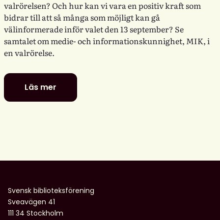
valrörelsen? Och hur kan vi vara en positiv kraft som
bidrar till att så många som möjligt kan gå
välinformerade inför valet den 13 september? Se
samtalet om medie- och informationskunnighet, MIK, i
en valrörelse.
Läs mer
Digitala
dialoger:
MIK
i
en
valrörelse
–
utmaningar
och
Svensk biblioteksförening
möjligheter
Sveavägen 41
för
111 34 Stockholm