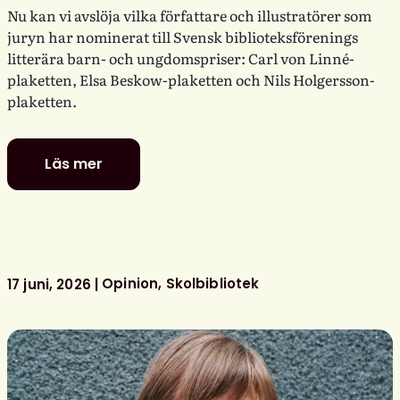
Nu kan vi avslöja vilka författare och illustratörer som
juryn har nominerat till Svensk biblioteksförenings
litterära barn- och ungdomspriser: Carl von Linné-
plaketten, Elsa Beskow-plaketten och Nils Holgersson-
plaketten.
Läs mer
De
är
nominerade
till
föreningens
litterära
Opinion
Skolbibliotek
17 juni, 2026
barn-
och
ungdomspriser