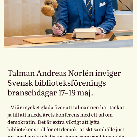
Talman Andreas Norlén inviger
Svensk biblioteksförenings
branschdagar 17–19 maj.
– Vi är mycket glada över att talmannen har tackat
ja till att inleda årets konferens med ett tal om
demokratin. Det är extra viktigt att lyfta
bibliotekens roll för ett demokratiskt samhälle just
nu, med tanke på diskussionen som varit huruvida