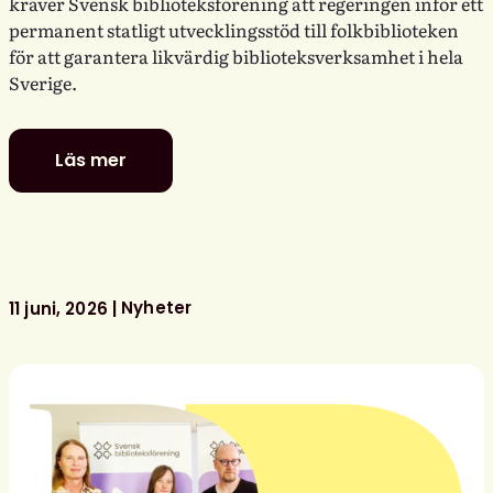
kräver Svensk biblioteksförening att regeringen inför ett
permanent statligt utvecklingsstöd till folkbiblioteken
för att garantera likvärdig biblioteksverksamhet i hela
Sverige.
Läs mer
Politiker
–
stå
upp
för
ditt
Nyheter
11 juni, 2026
bibliotek!