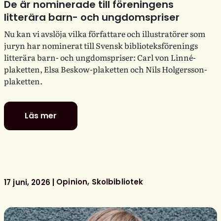
De är nominerade till föreningens
litterära barn- och ungdomspriser
Nu kan vi avslöja vilka författare och illustratörer som
juryn har nominerat till Svensk biblioteksförenings
litterära barn- och ungdomspriser: Carl von Linné-
plaketten, Elsa Beskow-plaketten och Nils Holgersson-
plaketten.
Läs mer
De
är
nominerade
till
föreningens
litterära
Opinion
Skolbibliotek
17 juni, 2026
barn-
och
ungdomspriser