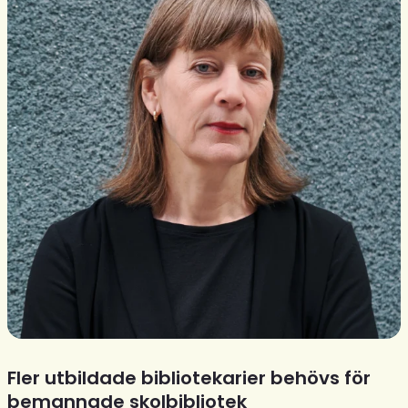
Fler utbildade bibliotekarier behövs för
bemannade skolbibliotek