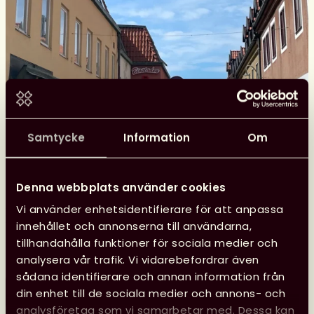
Samtycke
Information
Om
Se Svensk biblioteksförenings
programpunkter i Almedalen
Denna webbplats använder cookies
Svensk biblioteksförening anordnade tre
programpunkter under Almedalen med fokus på
Vi använder enhetsidentifierare för att anpassa
biblioteksfrågor, bildning och kultur. Samtalen spelades
innehållet och annonserna till användarna,
in och finns tillgängliga att se.
tillhandahålla funktioner för sociala medier och
analysera vår trafik. Vi vidarebefordrar även
sådana identifierare och annan information från
Läs mer
din enhet till de sociala medier och annons- och
Se
analysföretag som vi samarbetar med. Dessa kan