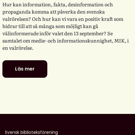
Hur kan information, fakta, desinformation och
propaganda komma att påverka den svenska
valrörelsen? Och hur kan vi vara en positiv kraft som
bidrar till att så många som möjligt kan gå
välinformerade inför valet den 13 september? Se
samtalet om medie- och informationskunnighet, MIK, i
en valrörelse.
Läs mer
Digitala
dialoger:
MIK
i
en
valrörelse
–
utmaningar
och
Svensk biblioteksförening