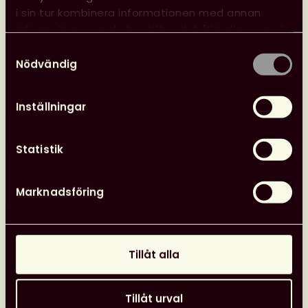
Svensk
i sin tur kombinera informationen med annan
biblioteksförenings
information som du har tillhandahållit eller som de
programpunkter
har samlat in när du har använt deras tjänster.
Samtyckesval
i
Nödvändig
Almedalen
Nyheter
26 juni, 2026
Inställningar
Statistik
Marknadsföring
Tillåt alla
Tillåt urval