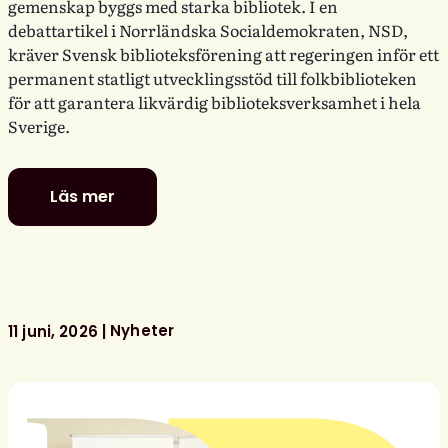
gemenskap byggs med starka bibliotek. I en
debattartikel i Norrländska Socialdemokraten, NSD,
kräver Svensk biblioteksförening att regeringen inför ett
permanent statligt utvecklingsstöd till folkbiblioteken
för att garantera likvärdig biblioteksverksamhet i hela
Sverige.
Läs mer
Politiker
–
stå
upp
för
ditt
Nyheter
11 juni, 2026
bibliotek!