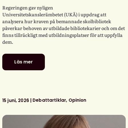
Regeringen gav nyligen
Universitetskanslerämbetet (UKÄ) i uppdrag att
analysera hur kraven på bemannade skolbibliotek
påverkar behoven av utbildade bibliotekarier och om det
finns tillräckligt med utbildningsplatser för att uppfylla
dem.
Läs mer
Fler
utbildade
bibliotekarier
behövs
för
bemannade
Debattartiklar
Opinion
15 juni, 2026
skolbibliotek