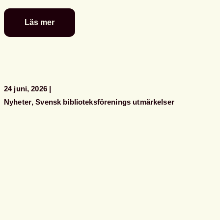
Läs mer
Glad
sommar
önskar
kansliet
24 juni, 2026
Nyheter
Svensk biblioteksförenings utmärkelser