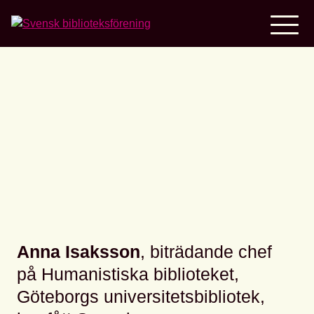
Home
”Stipendiet är en
dörröppnare”
Anna Isaksson
, biträdande chef
på Humanistiska biblioteket,
Göteborgs universitetsbibliotek,