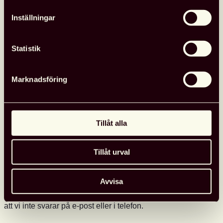
Inställningar
Statistik
Marknadsföring
Tillåt alla
Tillåt urval
Glad sommar önskar kansliet
Avvisa
Kansliet har sommarstängt 29 juni–10 augusti, vilket innebär
att vi inte svarar på e-post eller i telefon.