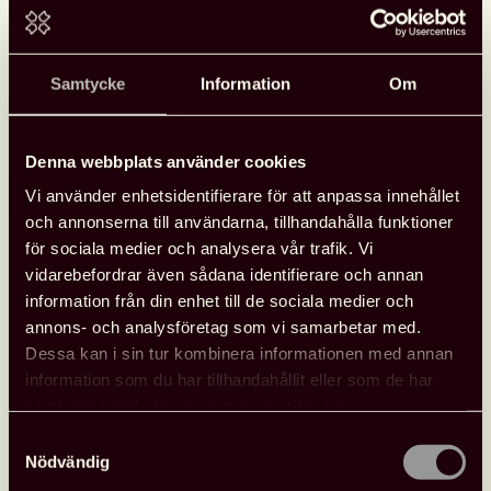
programpunkter i Almedalen
Svensk biblioteksförening anordnade tre programpunkter
Samtycke
Information
Om
under Almedalen med fokus på biblioteksfrågor, bildning och
kultur. Samtalen spelades in och finns tillgängliga att se.
Denna webbplats använder cookies
Läs mer
Vi använder enhetsidentifierare för att anpassa innehållet
Se
och annonserna till användarna, tillhandahålla funktioner
Svensk
för sociala medier och analysera vår trafik. Vi
biblioteksförenings
vidarebefordrar även sådana identifierare och annan
programpunkter
information från din enhet till de sociala medier och
i
annons- och analysföretag som vi samarbetar med.
Almedalen
Nyheter
26 juni, 2026
Dessa kan i sin tur kombinera informationen med annan
information som du har tillhandahållit eller som de har
samlat in när du har använt deras tjänster.
Samtyckesval
Nödvändig