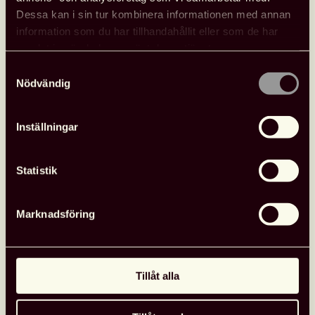
Dessa kan i sin tur kombinera informationen med annan
information som du har tillhandahållit eller som de har
samlat in när du har använt deras tjänster.
Samtyckesval
Nödvändig
Inställningar
Statistik
Se Svensk biblioteksförenings
Marknadsföring
programpunkter i Almedalen
Svensk biblioteksförening anordnade tre programpunkter
under Almedalen med fokus på biblioteksfrågor, bildning och
Tillåt alla
kultur. Samtalen spelades in och finns tillgängliga att se.