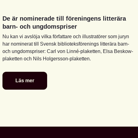
De är nominerade till föreningens litterära
barn- och ungdomspriser
Nu kan vi avslöja vilka författare och illustratörer som juryn
har nominerat till Svensk biblioteksförenings litterära barn-
och ungdomspriser: Carl von Linné-plaketten, Elsa Beskow-
plaketten och Nils Holgersson-plaketten.
Läs mer
De
är
nominerade
till
föreningens
litterära
barn-
och