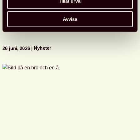
Tillåt urval
Läs mer
Se
Svensk
Avvisa
biblioteksförenings
programpunkter
i
Almedalen
Nyheter
26 juni, 2026