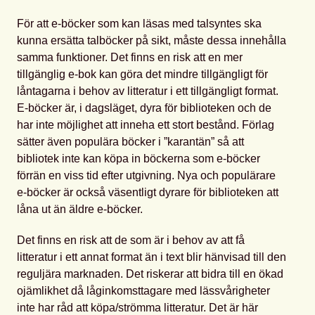
För att e-böcker som kan läsas med talsyntes ska
kunna ersätta talböcker på sikt, måste dessa innehålla
samma funktioner. Det finns en risk att en mer
tillgänglig e-bok kan göra det mindre tillgängligt för
låntagarna i behov av litteratur i ett tillgängligt format.
E-böcker är, i dagsläget, dyra för biblioteken och de
har inte möjlighet att inneha ett stort bestånd. Förlag
sätter även populära böcker i ”karantän” så att
bibliotek inte kan köpa in böckerna som e-böcker
förrän en viss tid efter utgivning. Nya och populärare
e-böcker är också väsentligt dyrare för biblioteken att
låna ut än äldre e-böcker.
Det finns en risk att de som är i behov av att få
litteratur i ett annat format än i text blir hänvisad till den
reguljära marknaden. Det riskerar att bidra till en ökad
ojämlikhet då låginkomsttagare med lässvårigheter
inte har råd att köpa/strömma litteratur. Det är här