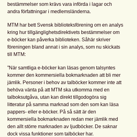
bestämmelser som krävs vara införda i lagar och
andra författningar i medlemsländerna.
MTM har bett Svensk biblioteksförening om en analys
kring hur tillgänglighetsdirektivets bestämmelser om
e-böcker kan påverka biblioteken. Såhär skriver
föreningen bland annat i sin analys, som nu skickats
till MTM:
”När samtliga e-böcker kan läsas genom talsyntes
kommer den kommersiella bokmarknaden att bli mer
jämlik. Personer i behov av talböcker kommer inte att
behöva vänta på att MTM ska utkomma med en
talboksutgåva, utan kan direkt tillgodogöra sig
litteratur på samma marknad som den som kan läsa
pappers- eller e-böcker. På så sätt är den
kommersiella bokmarknaden redan mer jämlik med
den allt större marknaden av ljudböcker. De saknar
dock vissa funktioner som talböcker har.