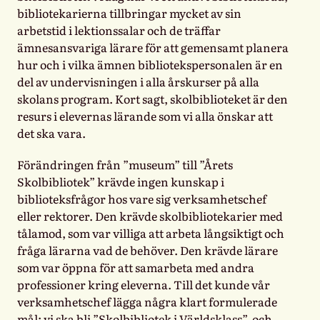
bibliotekarierna tillbringar mycket av sin
arbetstid i lektionssalar och de träffar
ämnesansvariga lärare för att gemensamt planera
hur och i vilka ämnen bibliotekspersonalen är en
del av undervisningen i alla årskurser på alla
skolans program. Kort sagt, skolbiblioteket är den
resurs i elevernas lärande som vi alla önskar att
det ska vara.
Förändringen från ”museum” till ”Årets
Skolbibliotek” krävde ingen kunskap i
biblioteksfrågor hos vare sig verksamhetschef
eller rektorer. Den krävde skolbibliotekarier med
tålamod, som var villiga att arbeta långsiktigt och
fråga lärarna vad de behöver. Den krävde lärare
som var öppna för att samarbeta med andra
professioner kring eleverna. Till det kunde vår
verksamhetschef lägga några klart formulerade
mål: vi ska bli ”Skolbibliotek i Världsklass”, och