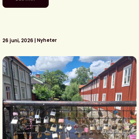
Se
Svensk
biblioteksförenings
programpunkter
i
Almedalen
Nyheter
26 juni, 2026