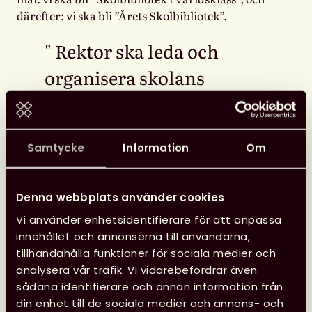
därefter: vi ska bli ”Årets Skolbibliotek”.
Rektor ska leda och
organisera skolans
arbete, det betyder
bland annat att se till att
Samtycke
Information
Om
det finns andra som har
de rätta kunskaperna.
Denna webbplats använder cookies
Alla behöver inte ha sådana mål, även om det är
Vi använder enhetsidentifierare för att anpassa
roligt med utmärkelser! Som skolbibliotekarie ska
innehållet och annonserna till användarna,
du hur som helst inte vänta på att rektor ska börja
tillhandahålla funktioner för sociala medier och
utveckla skolbiblioteket. Titta i stället på ditt eget
analysera vår trafik. Vi vidarebefordrar även
skolbibliotek och tänk efter vad som behöver
sådana identifierare och annan information från
utvecklas för eleverna på just din arbetsplats?
din enhet till de sociala medier och annons- och