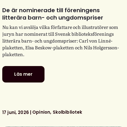
De är nominerade till föreningens
litterära barn- och ungdomspriser
Nu kan vi avslöja vilka författare och illustratörer som
juryn har nominerat till Svensk biblioteksförenings
litterära barn- och ungdomspriser: Carl von Linné-
plaketten, Elsa Beskow-plaketten och Nils Holgersson-
plaketten.
Läs mer
De
är
nominerade
till
föreningens
litterära
Opinion
Skolbibliotek
17 juni, 2026
barn-
och