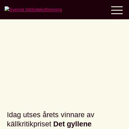
Home
Så stöttar vi barn och
unga med den digitala
källkritiken
Idag utses årets vinnare av
källkritikpriset
Det gyllene