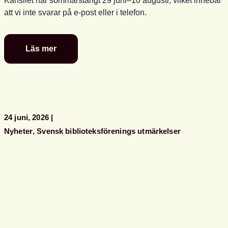
Kansliet har sommarstängt 29 juni–10 augusti, vilket innebär
att vi inte svarar på e-post eller i telefon.
Läs mer
Glad
sommar
önskar
kansliet
24 juni, 2026
Nyheter
Svensk biblioteksförenings utmärkelser