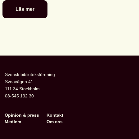
Läs mer
De
är
nominerade
till
föreningens
litterära
barn-
och
ungdomspriser
Svensk biblioteksförening
Sveavägen 41
111 34 Stockholm
08-545 132 30
Opinion & press
Kontakt
Medlem
Om oss