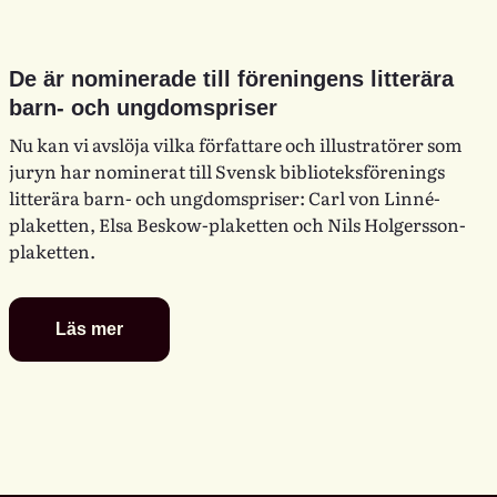
De är nominerade till föreningens litterära
barn- och ungdomspriser
Nu kan vi avslöja vilka författare och illustratörer som
juryn har nominerat till Svensk biblioteksförenings
litterära barn- och ungdomspriser: Carl von Linné-
plaketten, Elsa Beskow-plaketten och Nils Holgersson-
plaketten.
Läs mer
De
är
nominerade
till
föreningens
litterära