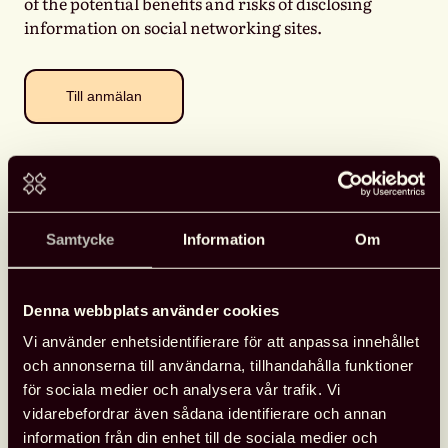
of the potential benefits and risks of disclosing
information on social networking sites.
Till anmälan
Samtycke
Information
Om
Forskardagen
Onsdagen den 1 december bjuder Svensk
Denna webbplats använder cookies
biblioteksförening in till årets Forskardag.
Vi använder enhetsidentifierare för att anpassa innehållet
Årets tema är medierätt, yttrandefrihet och
och annonserna till användarna, tillhandahålla funktioner
integritet. Vi kommer att hålla till i Stockholm på
för sociala medier och analysera vår trafik. Vi
Ingenjörshuset, konferensen kommer inte att
vidarebefordrar även sådana identifierare och annan
sändas live eller spelas in.
information från din enhet till de sociala medier och