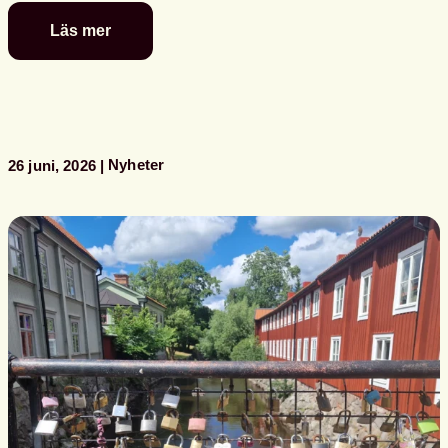
Läs mer
Se
Svensk
biblioteksförenings
programpunkter
i
Almedalen
Nyheter
26 juni, 2026