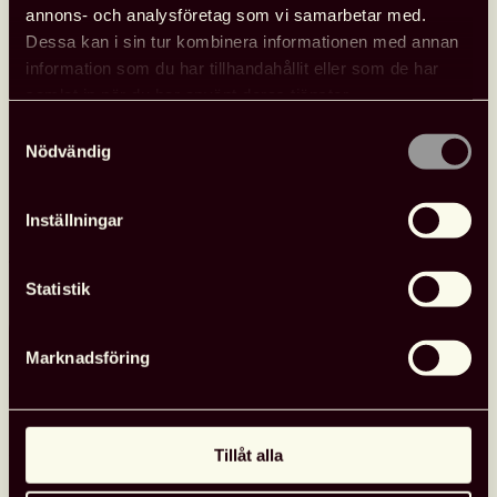
annons- och analysföretag som vi samarbetar med.
Här kan du läsa mer om konferensen,
Dessa kan i sin tur kombinera informationen med annan
öppnas i nytt fönster!
information som du har tillhandahållit eller som de har
samlat in när du har använt deras tjänster.
Samtyckesval
Nödvändig
Fler nyheter
Inställningar
Opinion
26 juni, 2026
Statistik
Marknadsföring
Tillåt alla