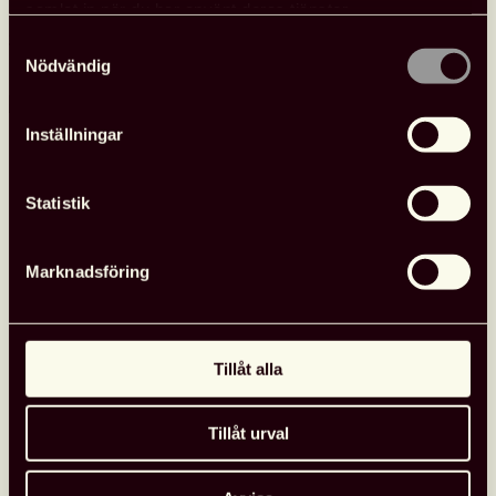
i
samlat in när du har använt deras tjänster.
Almedalen
Nyheter
26 juni, 2026
Samtyckesval
Nödvändig
Inställningar
Statistik
Marknadsföring
Tillåt alla
Tillåt urval