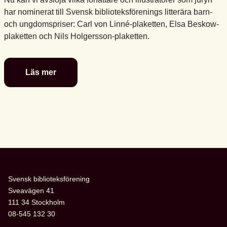
har nominerat till Svensk biblioteksförenings litterära barn-
och ungdomspriser: Carl von Linné-plaketten, Elsa Beskow-
plaketten och Nils Holgersson-plaketten.
Läs mer
De
är
nominerade
till
föreningens
litterära
barn-
och
ungdomspriser
Svensk biblioteksförening
Sveavägen 41
111 34 Stockholm
08-545 132 30