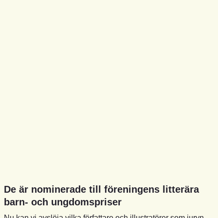
De är nominerade till föreningens litterära
barn- och ungdomspriser
Nu kan vi avslöja vilka författare och illustratörer som juryn