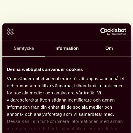
Samtycke
Information
Om
Se Svensk biblioteksförenings
programpunkter i Almedalen
Svensk biblioteksförening anordnade tre programpunkter
Denna webbplats använder cookies
under Almedalen med fokus på biblioteksfrågor, bildning och
Vi använder enhetsidentifierare för att anpassa innehållet
kultur. Samtalen spelades in och finns tillgängliga att se.
och annonserna till användarna, tillhandahålla funktioner
för sociala medier och analysera vår trafik. Vi
vidarebefordrar även sådana identifierare och annan
Läs mer
Se
information från din enhet till de sociala medier och
Svensk
annons- och analysföretag som vi samarbetar med.
biblioteksförenings
Dessa kan i sin tur kombinera informationen med annan
programpunkter
information som du har tillhandahållit eller som de har