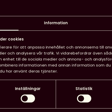
k från Svenska Bokhandlareföreningen
ngen visar att försäljningen av barn-
Information
 under 2015 med 5,9 procent. Böcker
ed hela 22,7 procent.
der cookies
 rapporten, Boken 2016 – marknaden,
ierare för att anpassa innehållet och annonserna till anv
senteras idag.
ier och analysera vår trafik. Vi vidarebefordrar även såd
in enhet till de sociala medier och annons- och analysf
.forlaggare.se
kombinera informationen med annan information som du har
du har använt deras tjänster.
ning av barn- och ungdomslitteratur.
 som bland andra både folkbibliotek
l, är säkert en bidragande orsak, säger
Inställningar
Statistik
enny Nilsson.