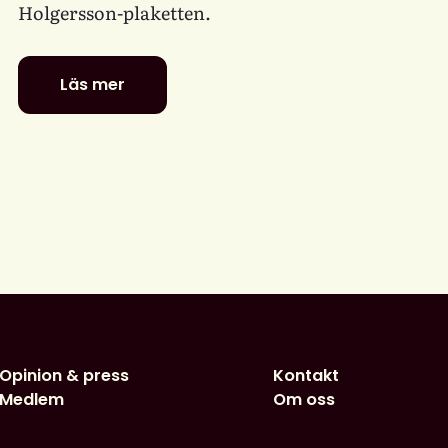
Holgersson-plaketten.
Läs mer
De
är
nominerade
till
föreningens
litterära
barn-
och
ungdomspriser
Opinion & press
Kontakt
Medlem
Om oss