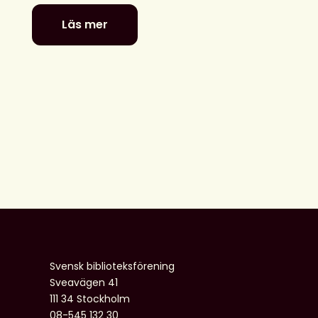
Läs mer
Se
Svensk
biblioteksförenings
programpunkter
i
Almedalen
Svensk biblioteksförening
Sveavägen 41
111 34 Stockholm
08-545 132 30