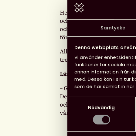
Helt ny försäljningsstatisti
och Svenska Förläggareföreni
Samtycke
och ungdomslitteratur ökade
för läsåldern 9-12 år ökade m
Denna webbplats använ
All statistik är publicerad i
Vi använder enhetsidentif
trenden och analyser som pre
funktioner för sociala med
annan information från d
Läs mer på webbplatsen –
www
med. Dessa kan i sin tur 
som de har samlat in när 
– Glädjande med ökad försälj
Det starka fokus på läsning,
Samtyckesval
och skolbibliotek bidragit til
Nödvändig
vår utvecklingssekreterare J