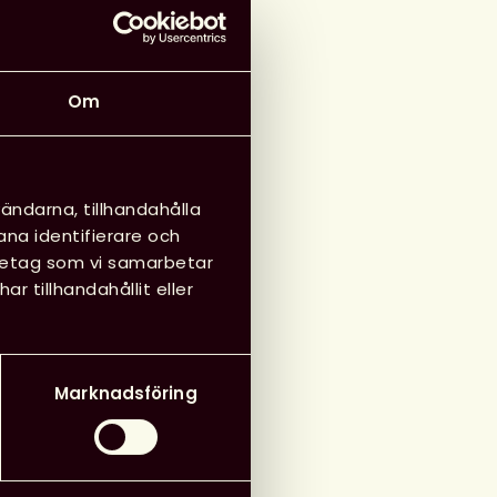
Om
ändarna, tillhandahålla
ana identifierare och
öretag som vi samarbetar
 tillhandahållit eller
Marknadsföring