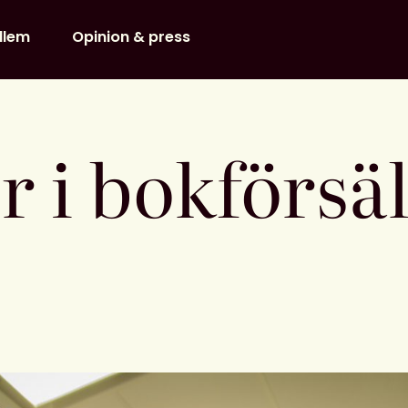
dlem
Opinion & press
r i bokförsä