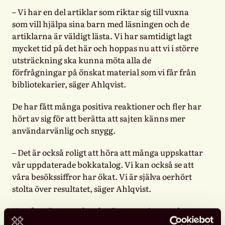
– Vi har en del artiklar som riktar sig till vuxna
som vill hjälpa sina barn med läsningen och de
artiklarna är väldigt lästa. Vi har samtidigt
lagt
mycket tid på det här och hoppas nu att vi i större
utsträckning ska kunna möta alla de
förfrågningar på önskat material som vi får från
bibliotekarier, säger Ahlqvist.
De har fått många positiva reaktioner och fler har
hört av sig för att berätta att sajten känns mer
användarvänlig och snygg.
– Det är också roligt att höra att många uppskattar
vår uppdaterade bokkatalog. Vi kan också se att
våra besökssiffror har ökat. Vi är själva oerhört
stolta över resultatet, säger Ahlqvist.
Hon fortsätter med att berätta att sajten spelar en
viktig roll i
att främja barns läsning, både nu och