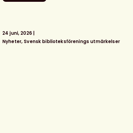
sommar
önskar
kansliet
24 juni, 2026
Nyheter
Svensk biblioteksförenings utmärkelser