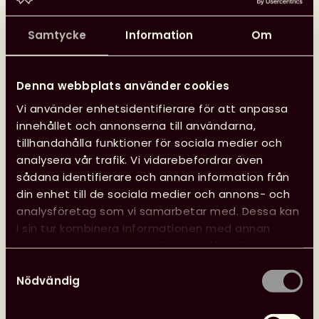
framöver.
Samtycke
Information
Om
– Genom att vi är digitala får alla bibliotekarier,
både i glesbygd som storstad, samma tillgång att ta
del av vårt innehåll. Det innebär också att barn,
Denna webbplats använder cookies
oavsett var de bor eller vilken bakgrund de har, ges
Vi använder enhetsidentifierare för att anpassa
större möjlighet att bjudas in i vår trygga och
innehållet och annonserna till användarna,
inspirerande läsvärld. På Barnens bibliotek
tillhandahålla funktioner för sociala medier och
strävar vi hela tiden efter att vara relevanta för
analysera vår trafik. Vi vidarebefordrar även
alla barn, oavsett deras läsvanor och läsintressen.
sådana identifierare och annan information från
Det är ett arbete som hela tiden kan utvecklas,
din enhet till de sociala medier och annons- och
säger Ahlqvist.
analysföretag som vi samarbetar med. Dessa kan
i sin tur kombinera informationen med annan
Foto: Privat.
information som du har tillhandahållit eller som de
har samlat in när du har använt deras tjänster.
Samtyckesval
Nödvändig
Barnens bibliotek