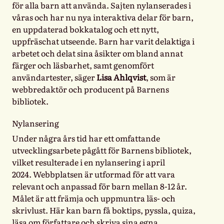
för alla barn att använda. Sajten nylanserades i
våras och har nu nya interaktiva delar för barn,
en uppdaterad bokkatalog och ett nytt,
uppfräschat utseende. Barn har varit delaktiga i
arbetet och delat sina åsikter om bland annat
färger och läsbarhet, samt genomfört
användartester, säger
Lisa Ahlqvist
, som är
webbredaktör och producent på Barnens
bibliotek.
Nylansering
Under några års tid har ett omfattande
utvecklingsarbete pågått för Barnens bibliotek,
vilket resulterade i en nylansering i april
2024.
Webbplatsen är
utformad för att vara
relevant och anpassad för barn mellan 8-12 år.
Målet är att främja och uppmuntra läs- och
skrivlust. Här kan barn få boktips, pyssla, quiza,
läsa om författare och skriva sina egna