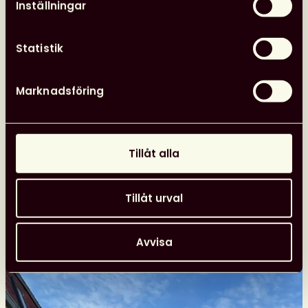
Inställningar
Barnens bibliotek är en webbplats med
boktips, faktatexter om författare och
Statistik
digitala quiz. Barn kan också söka efter
böcker i en katalog och skriva egna
recensioner.
Marknadsföring
Tillåt alla
Fler nyheter
Tillåt urval
Opinion
26 juni, 2026
Avvisa