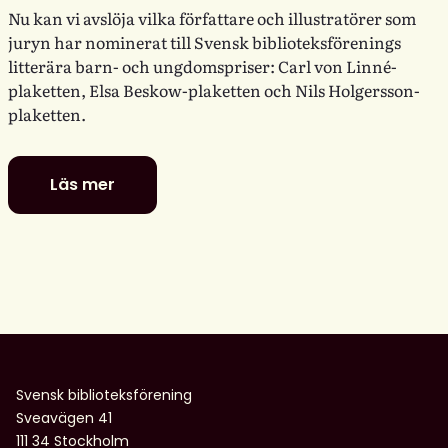
Nu kan vi avslöja vilka författare och illustratörer som
juryn har nominerat till Svensk biblioteksförenings
litterära barn- och ungdomspriser: Carl von Linné-
plaketten, Elsa Beskow-plaketten och Nils Holgersson-
plaketten.
Läs mer
De
är
nominerade
till
föreningens
litterära
barn-
och
ungdomspriser
Svensk biblioteksförening
Sveavägen 41
111 34 Stockholm