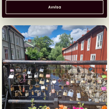
programpunkter
i
Avvisa
Almedalen
Nyheter
26 juni, 2026