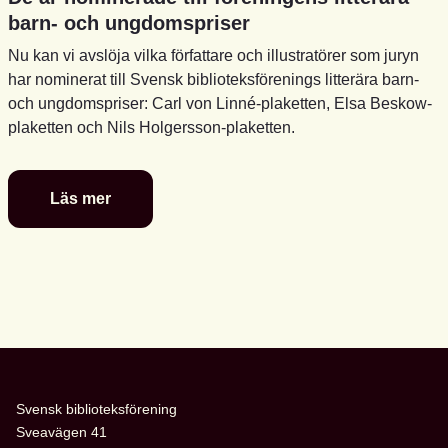
barn- och ungdomspriser
Nu kan vi avslöja vilka författare och illustratörer som juryn
har nominerat till Svensk biblioteksförenings litterära barn-
och ungdomspriser: Carl von Linné-plaketten, Elsa Beskow-
plaketten och Nils Holgersson-plaketten.
Läs mer
De
är
nominerade
till
föreningens
litterära
barn-
och
ungdomspriser
Svensk biblioteksförening
Sveavägen 41