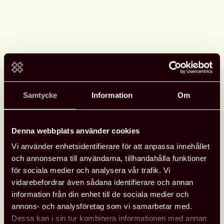
Samtycke
Information
Om
Se Svensk biblioteksförenings
programpunkter i Almedalen
Denna webbplats använder cookies
Svensk biblioteksförening anordnade tre programpunkter
Vi använder enhetsidentifierare för att anpassa innehållet
under Almedalen med fokus på biblioteksfrågor, bildning och
och annonserna till användarna, tillhandahålla funktioner
kultur. Samtalen spelades in och finns tillgängliga att se.
för sociala medier och analysera vår trafik. Vi
vidarebefordrar även sådana identifierare och annan
information från din enhet till de sociala medier och
Läs mer
annons- och analysföretag som vi samarbetar med.
Se
Dessa kan i sin tur kombinera informationen med annan
Svensk