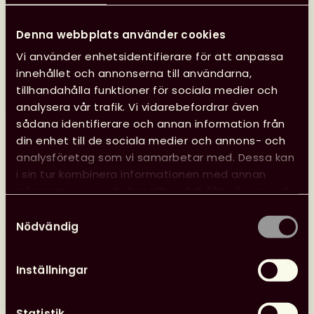
Denna webbplats använder cookies
Vi använder enhetsidentifierare för att anpassa
innehållet och annonserna till användarna,
tillhandahålla funktioner för sociala medier och
analysera vår trafik. Vi vidarebefordrar även
sådana identifierare och annan information från
din enhet till de sociala medier och annons- och
Se Svensk biblioteksförenings
analysföretag som vi samarbetar med. Dessa kan
programpunkter i Almedalen
i sin tur kombinera informationen med annan
information som du har tillhandahållit eller som de
Svensk biblioteksförening anordnade tre
har samlat in när du har använt deras tjänster.
programpunkter under Almedalen med fokus på
Samtyckesval
Nödvändig
biblioteksfrågor, bildning och kultur. Samtalen spelades
in och finns tillgängliga att se.
Inställningar
Läs mer
Se
Statistik