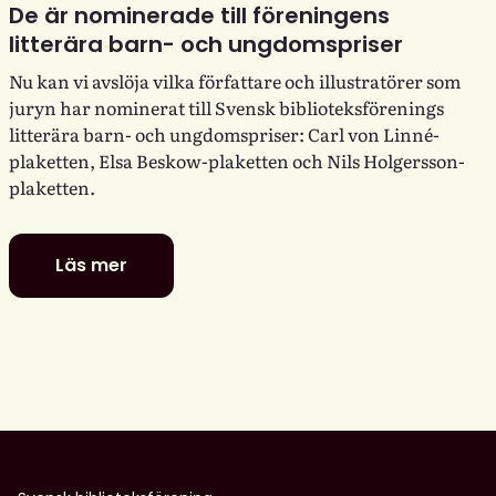
De är nominerade till föreningens
litterära barn- och ungdomspriser
Nu kan vi avslöja vilka författare och illustratörer som
juryn har nominerat till Svensk biblioteksförenings
litterära barn- och ungdomspriser: Carl von Linné-
plaketten, Elsa Beskow-plaketten och Nils Holgersson-
plaketten.
Läs mer
De
är
nominerade
till
föreningens
litterära
barn-
och
ungdomspriser