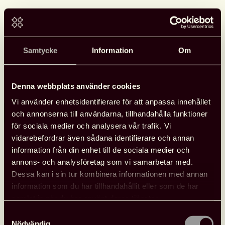
Se Svensk biblioteksförenings
programpunkter i Almedalen
Samtycke
Information
Om
Svensk biblioteksförening anordnade tre programpunkter
under Almedalen med fokus på biblioteksfrågor, bildning och
kultur. Samtalen spelades in och finns tillgängliga att se.
Denna webbplats använder cookies
Vi använder enhetsidentifierare för att anpassa innehållet
Läs mer
och annonserna till användarna, tillhandahålla funktioner
Se
för sociala medier och analysera vår trafik. Vi
Svensk
vidarebefordrar även sådana identifierare och annan
biblioteksförenings
information från din enhet till de sociala medier och
programpunkter
annons- och analysföretag som vi samarbetar med.
i
Dessa kan i sin tur kombinera informationen med annan
Almedalen
Nyheter
26 juni, 2026
information som du har tillhandahållit eller som de har
samlat in när du har använt deras tjänster.
Samtyckesval
Nödvändig