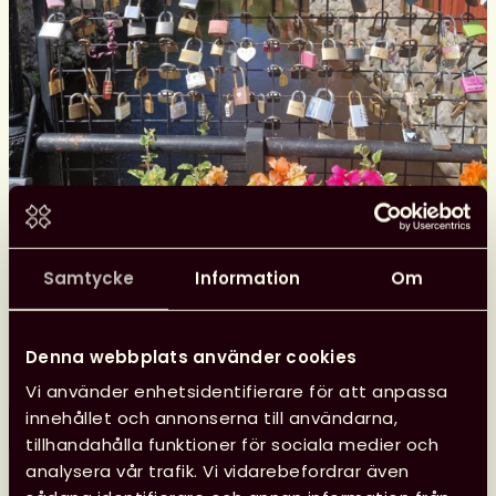
Samtycke
Information
Om
Glad sommar önskar kansliet
Kansliet har sommarstängt 29 juni–10 augusti, vilket
innebär att vi inte svarar på e-post eller i telefon.
Denna webbplats använder cookies
Vi använder enhetsidentifierare för att anpassa
innehållet och annonserna till användarna,
Läs mer
Glad
tillhandahålla funktioner för sociala medier och
sommar
analysera vår trafik. Vi vidarebefordrar även
önskar