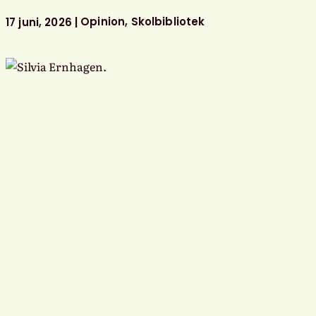
föreningens
litterära
Opinion
Skolbibliotek
17 juni, 2026
barn-
och
ungdomspriser