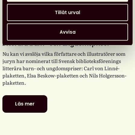
Tillåt urval
Avvisa
De är nominerade till föreningens
litterära barn- och ungdomspriser
Nu kan vi avslöja vilka författare och illustratörer som
juryn har nominerat till Svensk biblioteksförenings
litterära barn- och ungdomspriser: Carl von Linné-
plaketten, Elsa Beskow-plaketten och Nils Holgersson-
plaketten.
Läs mer
De
är
nominerade
till