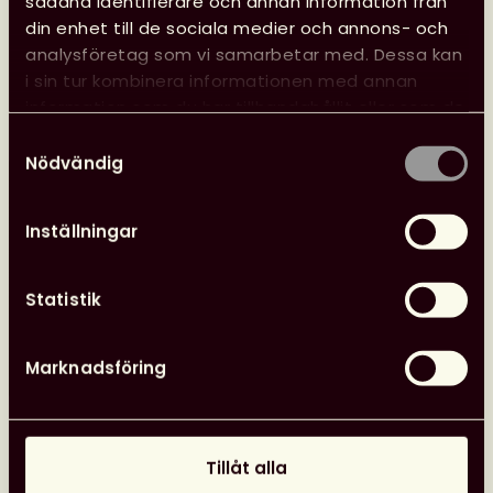
sådana identifierare och annan information från
kansliet
din enhet till de sociala medier och annons- och
analysföretag som vi samarbetar med. Dessa kan
i sin tur kombinera informationen med annan
24 juni, 2026
information som du har tillhandahållit eller som de
Nyheter
Svensk biblioteksförenings utmärkelser
har samlat in när du har använt deras tjänster.
Samtyckesval
Nödvändig
Inställningar
Statistik
Marknadsföring
Tillåt alla