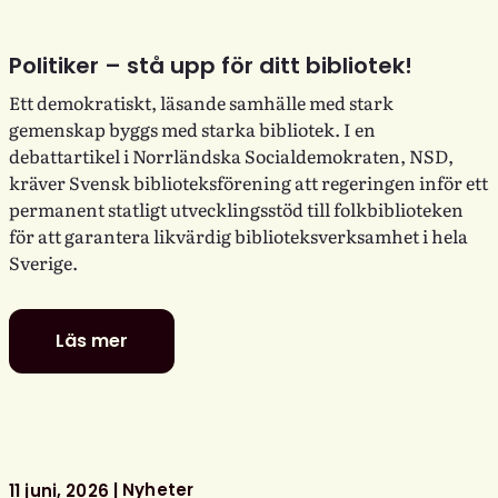
Politiker – stå upp för ditt bibliotek!
Ett demokratiskt, läsande samhälle med stark
gemenskap byggs med starka bibliotek. I en
debattartikel i Norrländska Socialdemokraten, NSD,
kräver Svensk biblioteksförening att regeringen inför ett
permanent statligt utvecklingsstöd till folkbiblioteken
för att garantera likvärdig biblioteksverksamhet i hela
Sverige.
Läs mer
Politiker
–
stå
upp
för
ditt
Nyheter
11 juni, 2026