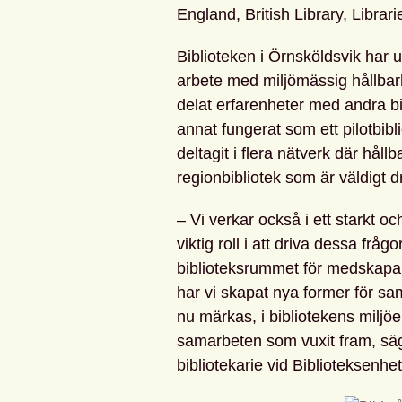
England, British Library, Librar
Biblioteken i Örnsköldsvik har u
arbete med miljömässig hållbarh
delat erfarenheter med andra bi
annat fungerat som ett pilotbibl
deltagit i flera nätverk där håll
regionbibliotek som är väldigt d
– Vi verkar också i ett starkt 
viktig roll i att driva dessa fr
biblioteksrummet för medskapa
har vi skapat nya former för sa
nu märkas, i bibliotekens miljöe
samarbeten som vuxit fram, s
bibliotekarie vid Biblioteksenh