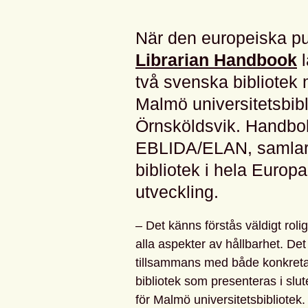
När den europeiska p
Librarian Handbook
l
två svenska bibliote
Malmö universitetsbibl
Örnsköldsvik. Handbo
EBLIDA/ELAN, samlar i
bibliotek i hela Europ
utveckling.
– Det känns förstås väldigt rol
alla aspekter av hållbarhet. Det 
tillsammans med både konkreta
bibliotek som presenteras i slu
för Malmö universitetsbibliotek.