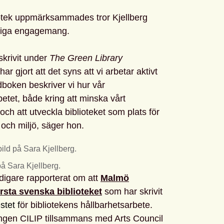
liotek uppmärksammades tror Kjellberg
ktiga engagemang.
 skrivit under
The Green Library
har gjort att det syns att vi arbetar aktivt
boken beskriver vi hur vår
tet, både kring att minska vårt
ch att utveckla biblioteket som plats för
och miljö, säger hon.
på Sara Kjellberg.
idigare rapporterat om att
Malmö
örsta svenska biblioteket
som har skrivit
stet f
ör bibliotekens hållbarhetsarbete.
ingen CILIP tillsammans med Arts Council