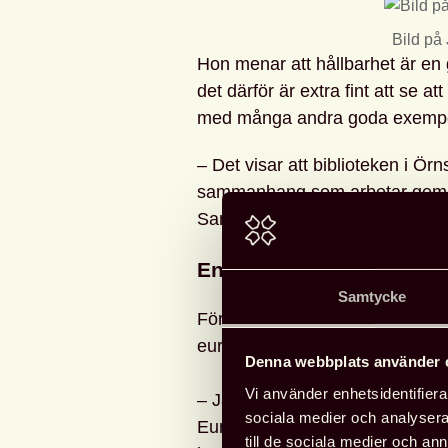
Bild på
Hon menar att hållbarhet är en
det därför är extra fint att se a
med många andra goda exempel
– Det visar att biblioteken i Örn
sammanhang som arbetar gemens
Sandberg.
En europeisk gemenska
Samtycke
För Kjellberg visar publikation
europeiska samarbetet.
Denna webbplats använder 
Vi använder enhetsidentifierar
– Jag tänker att den visar hur v
sociala medier och analysera 
Europa. Det finns massor av spä
till de sociala medier och a