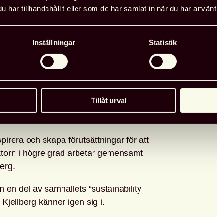
av publikationen här på Malmö
har tillhandahållit eller som de har samlat in när du har använt 
lberg.
att handboken sänder en tydlig signal om
Inställningar
Statistik
n pågår runt om i Europa och att
 den omställningen. Hon menar att den kan
, samarbete och inspiration mellan länder,
v resurser, utbildning och
Tillåt urval
a driva arbetet framåt på ett hållbart
pirera och skapa förutsättningar för att
ktorn i högre grad arbetar gemensamt
erg.
m en del av samhällets “sustainability
 Kjellberg känner igen sig i.