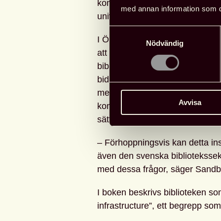
kommer definitivt att ha nytta 
med annan information som du 
universitetsbibliotek, säger Kjel
Samtyckesval
I Örnsköldsvik säger Sandberg 
Nödvändig
att arbetet med hållbarhet reda
biblioteken har en viktig roll i
bidra till ökad kunskapsdelning
men också tydliggöra behovet a
Avvisa
kompetensutveckling för att kunn
sätt.
– Förhoppningsvis kan detta ins
även den svenska biblioteksse
med dessa frågor, säger Sandb
I boken beskrivs biblioteken so
infrastructure”, ett begrepp som