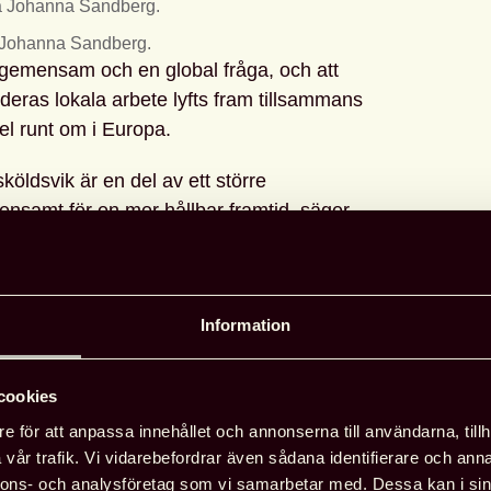
 Johanna Sandberg.
 gemensam och en global fråga, och att
tt deras lokala arbete lyfts fram tillsammans
 runt om i Europa.
sköldsvik är en del av ett större
amt för en mer hållbar framtid, säger
p
Information
en av handboken på styrkan i det
cookies
e för att anpassa innehållet och annonserna till användarna, tillh
i kan inspireras av varandra i hela
vår trafik. Vi vidarebefordrar även sådana identifierare och anna
nnande idéer att utforska, och vi
nnons- och analysföretag som vi samarbetar med. Dessa kan i sin