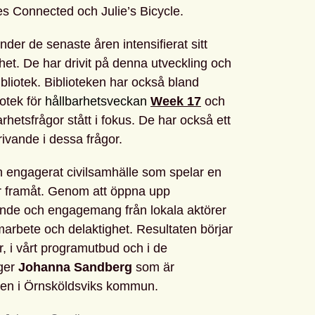
ies Connected och Julie’s Bicycle.
nder de senaste åren intensifierat sitt
et. De har drivit på denna utveckling och
bliotek. Biblioteken
har också bland
iotek för
hållbarhetsveckan
Week 17
och
barhetsfrågor stått i fokus. De har också ett
rivande i dessa frågor.
och engagerat civilsamhälle som spelar en
ågor framåt. Genom att öppna upp
nde och engagemang från lokala aktörer
marbete och delaktighet. Resultaten börjar
r, i vårt programutbud och i de
äger
Johanna Sandberg
som är
eten i Örnsköldsviks kommun.