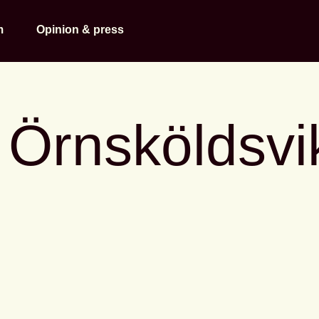
m
Opinion & press
rnsköldsvik 