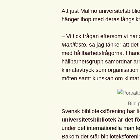
Att just Malmö universitetsbib
hänger ihop med deras långsi
– Vi fick frågan eftersom vi har
Manifesto
, så jag tänker att det 
med hållbarhetsfrågorna. I hand
hållbarhetsgrupp samordnar arbe
klimatavtryck som organisation o
möten samt kunskap om klimat 
Bild 
Svensk biblioteksförening har t
universitetsbibliotek är det f
under
det internationella manife
Bakom det står biblioteksfören