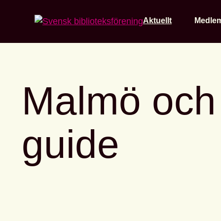
Home
Aktuellt
Medle
Malmö och Ö
guide