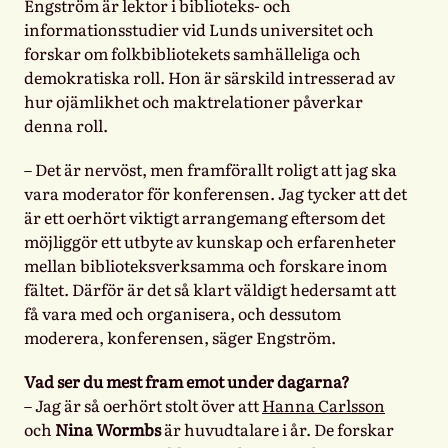
Engström är lektor i biblioteks- och
informationsstudier vid Lunds universitet och
forskar om folkbibliotekets samhälleliga och
demokratiska roll. Hon är särskild intresserad av
hur ojämlikhet och maktrelationer påverkar
denna roll.
– Det är nervöst, men framförallt roligt att jag ska
vara moderator för konferensen. Jag tycker att det
är ett oerhört viktigt arrangemang eftersom det
möjliggör ett utbyte av kunskap och erfarenheter
mellan biblioteksverksamma och forskare inom
fältet. Därför är det så klart väldigt hedersamt att
få vara med och organisera, och dessutom
moderera, konferensen, säger Engström.
Vad ser du mest fram emot under dagarna?
– Jag är så oerhört stolt över att
Hanna Carlsson
och
Nina Wormbs
är huvudtalare i år. De forskar