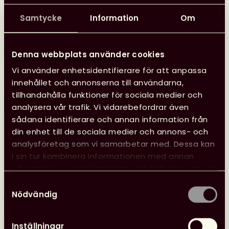
Samtycke
Information
Om
Denna webbplats använder cookies
Vi använder enhetsidentifierare för att anpassa
innehållet och annonserna till användarna,
tillhandahålla funktioner för sociala medier och
analysera vår trafik. Vi vidarebefordrar även
sådana identifierare och annan information från
din enhet till de sociala medier och annons- och
Glad sommar önskar kansliet
analysföretag som vi samarbetar med. Dessa kan
i sin tur kombinera informationen med annan
Kansliet har sommarstängt 29 juni–10 augusti, vilket
information som du har tillhandahållit eller som de
innebär att vi inte svarar på e-post eller i telefon.
har samlat in när du har använt deras tjänster.
Samtyckesval
Nödvändig
Läs mer
Glad
sommar
Inställningar