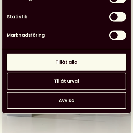
önskar
kansliet
Statistik
24 juni, 2026
Nyheter
Svensk biblioteksförenings utmärkelser
Marknadsföring
Tillåt alla
Tillåt urval
Avvisa