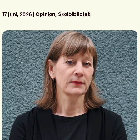
föreningens
litterära
Opinion
Skolbibliotek
17 juni, 2026
barn-
och
ungdomspriser