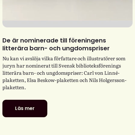
De är nominerade till föreningens
litterära barn- och ungdomspriser
Nu kan vi avslöja vilka författare och illustratörer som
juryn har nominerat till Svensk biblioteksförenings
litterära barn- och ungdomspriser: Carl von Linné-
plaketten, Elsa Beskow-plaketten och Nils Holgersson-
plaketten.
Läs mer
De
är
nominerade
till