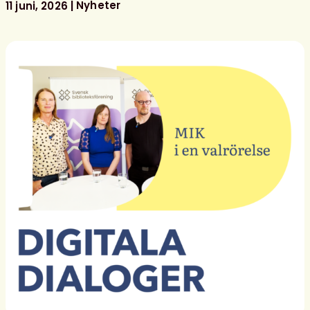
ditt
Nyheter
11 juni, 2026
bibliotek!