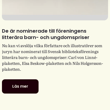
De är nominerade till föreningens
litterära barn- och ungdomspriser
Nu kan vi avslöja vilka författare och illustratörer som
juryn har nominerat till Svensk biblioteksförenings
litterära barn- och ungdomspriser: Carl von Linné-
plaketten, Elsa Beskow-plaketten och Nils Holgersson-
plaketten.
Läs mer
De
är
nominerade
till