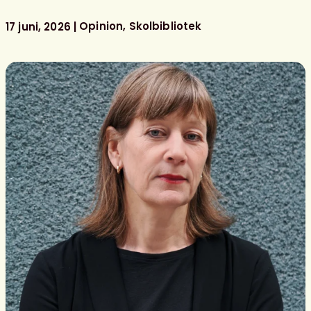
föreningens
litterära
Opinion
Skolbibliotek
17 juni, 2026
barn-
och
ungdomspriser