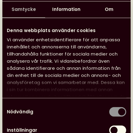
Samtycke
Information
Om
Denna webbplats använder cookies
Vi använder enhetsidentifierare för att anpassa
innehållet och annonserna till användarna,
tillhandahålla funktioner för sociala medier och
analysera vår trafik. Vi vidarebefordrar även
sådana identifierare och annan information från
din enhet till de sociala medier och annons- och
Glad sommar önskar kansliet
analysföretag som vi samarbetar med. Dessa kan
Kansliet har sommarstängt 29 juni–10 augusti, vilket
i sin tur kombinera informationen med annan
innebär att vi inte svarar på e-post eller i telefon.
information som du har tillhandahållit eller som de
har samlat in när du har använt deras tjänster.
Samtyckesval
Nödvändig
Läs mer
Glad
sommar
Inställningar