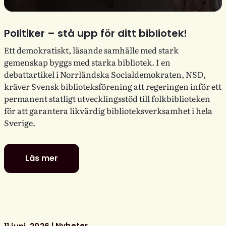
Politiker – stå upp för ditt bibliotek!
Ett demokratiskt, läsande samhälle med stark
gemenskap byggs med starka bibliotek. I en
debattartikel i Norrländska Socialdemokraten, NSD,
kräver Svensk biblioteksförening att regeringen inför ett
permanent statligt utvecklingsstöd till folkbiblioteken
för att garantera likvärdig biblioteksverksamhet i hela
Sverige.
Läs mer
Politiker
–
stå
upp
för
ditt
Nyheter