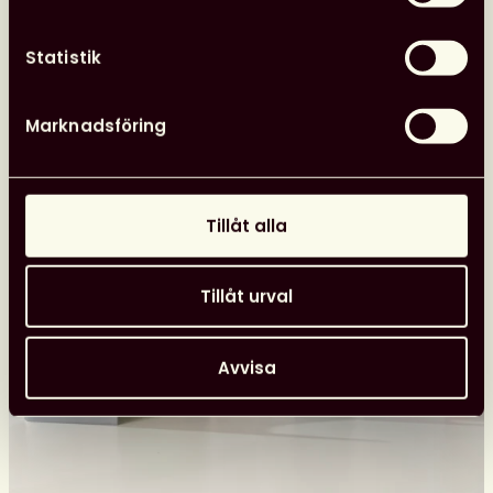
önskar
kansliet
Statistik
24 juni, 2026
Nyheter
Svensk biblioteksförenings utmärkelser
Marknadsföring
Tillåt alla
Tillåt urval
Avvisa