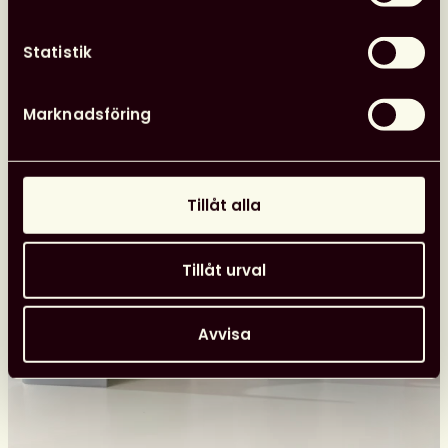
önskar
kansliet
Statistik
24 juni, 2026
Nyheter
Svensk biblioteksförenings utmärkelser
Marknadsföring
Tillåt alla
Tillåt urval
Avvisa