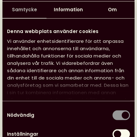
Samtycke
Information
Om
Denna webbplats använder cookies
Vi använder enhetsidentifierare för att anpassa
innehållet och annonserna till användarna,
tillhandahålla funktioner för sociala medier och
analysera vår trafik. Vi vidarebefordrar även
sådana identifierare och annan information från
din enhet till de sociala medier och annons- och
Glad sommar önskar kansliet
analysföretag som vi samarbetar med. Dessa kan
Kansliet har sommarstängt 29 juni–10 augusti, vilket
i sin tur kombinera informationen med annan
innebär att vi inte svarar på e-post eller i telefon.
information som du har tillhandahållit eller som de
har samlat in när du har använt deras tjänster.
Samtyckesval
Nödvändig
Läs mer
Glad
sommar
Inställningar