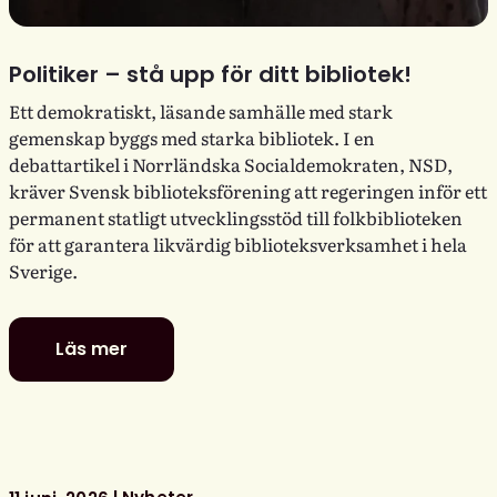
Politiker – stå upp för ditt bibliotek!
Ett demokratiskt, läsande samhälle med stark
gemenskap byggs med starka bibliotek. I en
debattartikel i Norrländska Socialdemokraten, NSD,
kräver Svensk biblioteksförening att regeringen inför ett
permanent statligt utvecklingsstöd till folkbiblioteken
för att garantera likvärdig biblioteksverksamhet i hela
Sverige.
Läs mer
Politiker
–
stå
upp
för
ditt