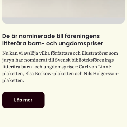
De är nominerade till föreningens
litterära barn- och ungdomspriser
Nu kan vi avslöja vilka författare och illustratörer som
juryn har nominerat till Svensk biblioteksförenings
litterära barn- och ungdomspriser: Carl von Linné-
plaketten, Elsa Beskow-plaketten och Nils Holgersson-
plaketten.
Läs mer
De
är
nominerade
till