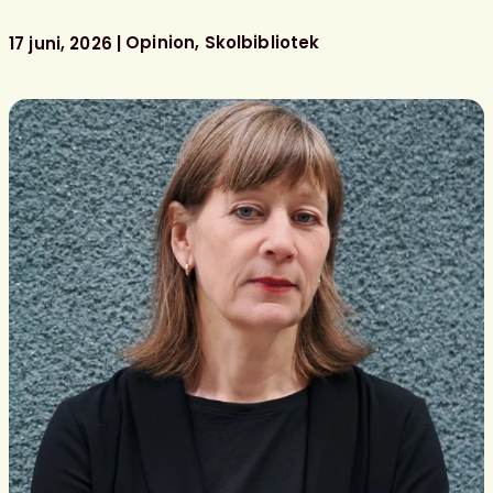
föreningens
litterära
Opinion
Skolbibliotek
17 juni, 2026
barn-
och
ungdomspriser