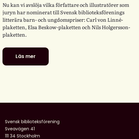
Nu kan vi avslöja vilka författare och illustratörer som
juryn har nominerat till Svensk biblioteksförenings
litterära barn- och ungdomspriser: Carl von Linné-
plaketten, Elsa Beskow-plaketten och Nils Holgersson-
plaketten.
Läs mer
De
är
nominerade
till
föreningens
litterära
barn-
och
ungdomspriser
Svensk biblioteksförening
Sveavägen 41
111 34 Stockholm