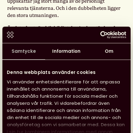
uppskattar jag stort många av de personligt
relevanta tjänsterna. Och i den dubbelheten ligger
den stora utmaningen.
Är det något särskilt bibliotekarier kan tänka på
vid råd och stöd till användare?
– Jag ser ett växande behov av något i stil med ”data
literacy”, det vill säga en medvetenhet om vilken
Samtycke
Information
Om
roll ens vardagliga och personliga information
spelar för de appar och tjänster vi använder.
Juridiskt och formellt sett har vi oftast gått med på
Denna webbplats använder cookies
att dela med oss av vår data, men reellt sett är vi
Vi använder enhetsidentifierare för att anpassa
generellt omedvetna om det. Här finns en uppgift
innehållet och annonserna till användarna,
även för biblioteken som kunskapsförmedlare att
tillhandahålla funktioner för sociala medier och
höja medvetenheten och insikterna.
analysera vår trafik. Vi vidarebefordrar även
sådana identifierare och annan information från
Denna intervju publicerade vi först på våra
din enhet till de sociala medier och annons- och
medlemssidor i Biblioteksbladet nr 7 2017.
analysföretag som vi samarbetar med. Dessa kan
i sin tur kombinera informationen med annan