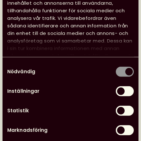
Kansliet har sommarstängt 29 juni–10 augusti, vilket
innehållet och annonserna till användarna,
innebär att vi inte svarar på e-post eller i telefon.
tillhandahålla funktioner för sociala medier och
analysera vår trafik. Vi vidarebefordrar även
sådana identifierare och annan information från
Läs mer
din enhet till de sociala medier och annons- och
Glad
analysföretag som vi samarbetar med. Dessa kan
sommar
i sin tur kombinera informationen med annan
önskar
information som du har tillhandahållit eller som de
kansliet
har samlat in när du har använt deras tjänster.
Samtyckesval
Nödvändig
24 juni, 2026
Nyheter
Svensk biblioteksförenings utmärkelser
Inställningar
Statistik
Marknadsföring