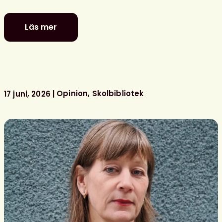
Läs mer
De
är
nominerade
till
föreningens
litterära
Opinion
Skolbibliotek
17 juni, 2026
barn-
och
ungdomspriser