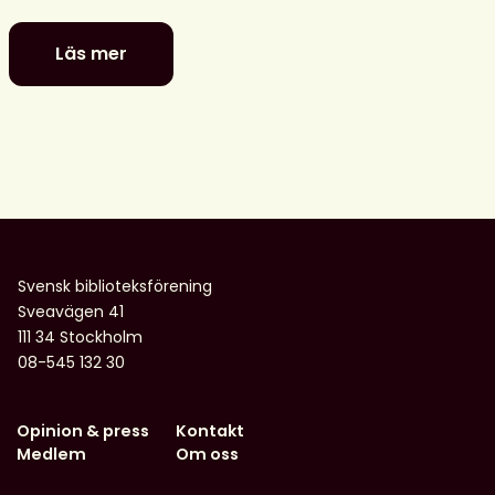
Läs mer
Digitala
dialoger:
MIK
i
en
valrörelse
–
utmaningar
och
Svensk biblioteksförening
möjligheter
Sveavägen 41
för
111 34 Stockholm
biblioteken
08-545 132 30
Opinion & press
Kontakt
Medlem
Om oss