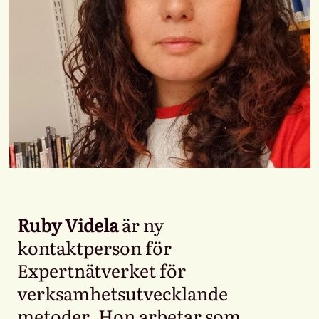
Ruby Videla
är ny
kontaktperson för
Expertnätverket för
verksamhetsutvecklande
metoder. Hon arbetar som