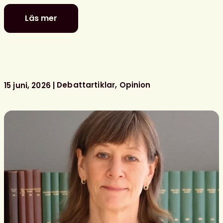
Läs mer
Fler
utbildade
bibliotekarier
behövs
för
bemannade
Debattartiklar
Opinion
15 juni, 2026
skolbibliotek