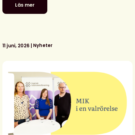
Läs mer
Politiker
–
stå
upp
för
ditt
Nyheter
11 juni, 2026
bibliotek!