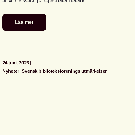
att vi inte svarar på e-post eller i telefon.
Läs mer
Glad
sommar
önskar
kansliet
24 juni, 2026
Nyheter
Svensk biblioteksförenings utmärkelser