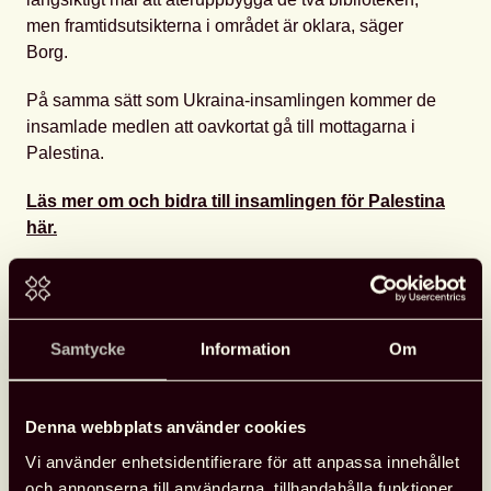
men framtidsutsikterna i området är oklara, säger
Borg.
På samma sätt som Ukraina-insamlingen kommer de
insamlade medlen att oavkortat gå till mottagarna i
Palestina.
Läs mer om och bidra till insamlingen för Palestina
här.
Läs mer om och bidra till insamlingen för Ukraina
här.
Samtycke
Information
Om
Fler nyheter
Denna webbplats använder cookies
Vi använder enhetsidentifierare för att anpassa innehållet
Opinion
26 juni, 2026
och annonserna till användarna, tillhandahålla funktioner