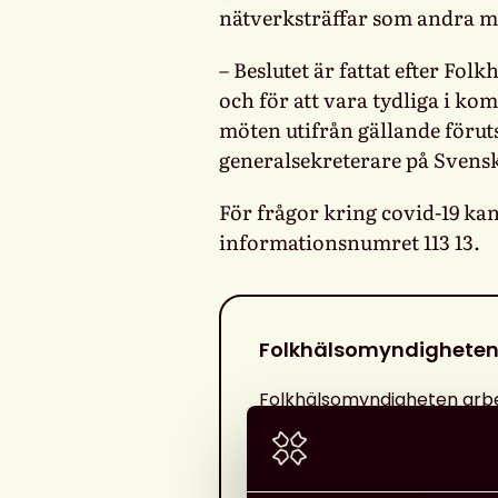
nätverksträffar som andra 
– Beslutet är fattat efter F
och för att vara tydliga i ko
möten utifrån gällande förut
generalsekreterare på Svensk
För frågor kring covid-19 kan
informationsnumret 113 13.
Folkhälsomyndighete
Folkhälsomyndigheten arb
att förebygga smittspridni
minska de negativa konse
för individer och samhälle. 