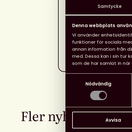
noga genom till exempel ö
Samtycke
modelleringar, mikrobiolog
epidemiologiska analyser 
Baserat på deras kunskap
Denna webbplats använ
åtgärder anpassade efter l
Vi använder enhetsidentif
nu högst prioriterat.
funktioner för sociala med
annan information från d
Information om covid-19 
med. Dessa kan i sin tur 
Folkhälsomyndighetens w
som de har samlat in när 
Samtyckesval
Nödvändig
Fler nyheter
Avvisa