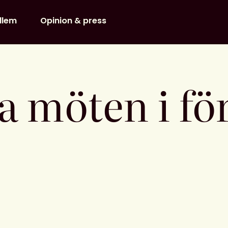
dlem
Opinion & press
ka möten i f