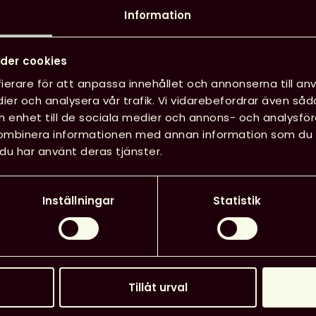
vervakning,
Information
iska och
samt riskbedömningar.
 rekommenderar de
der cookies
äget och vaccination är
ierare för att anpassa innehållet och annonserna till anv
ier och analysera vår trafik. Vi vidarebefordrar även såd
in enhet till de sociala medier och annons- och analysf
på
kombinera informationen med annan information som du har
ebbplats
du har använt deras tjänster.
Inställningar
Statistik
Tillåt urval