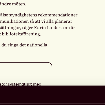
mindre möten.
olkhälsomyndighetens rekommendationer
mmunikationen så att vi alla planerar
sättningar, säger Karin Linder som är
 biblioteksförening.
 du ringa det nationella
n
etar systematiskt med
ng i samhället och
kvenserna av pandemin
De följer utvecklingen