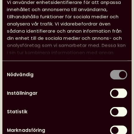
Vi använder enhetsidentifierare för att anpassa
Opinion
26 juni, 2026
innehållet och annonserna till användarna,
tillhandahålla funktioner för sociala medier och
analysera vår trafik. Vi vidarebefordrar även
sådana identifierare och annan information från
din enhet till de sociala medier och annons- och
analysföretag som vi samarbetar med. Dessa kan
i sin tur kombinera informationen med annan
information som du har tillhandahållit eller som de
har samlat in när du har använt deras tjänster.
Samtyckesval
Nödvändig
Inställningar
Statistik
Marknadsföring