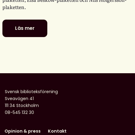
plaketten.
Läs mer
De
är
nominerade
till
föreningens
litterära
barn-
och
ungdomspriser
Svensk biblioteksförening
Sveavägen 41
111 34 Stockholm
08-545 132 30
Opinion & press
Kontakt