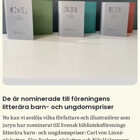
De är nominerade till föreningens
litterära barn- och ungdomspriser
Nu kan vi avslöja vilka författare och illustratörer som
juryn har nominerat till Svensk biblioteksförenings
litterära barn- och ungdomspriser: Carl von Linné-
plaketten, Elsa Beskow-plaketten och Nils Holgersson-