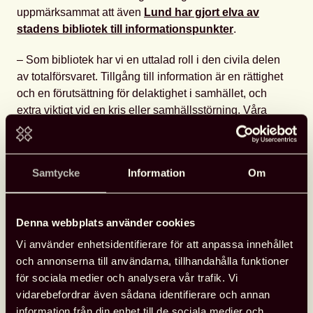
uppmärksammat att även
Lund har gjort elva av
stadens bibliotek till informationspunkter
.
– Som bibliotek har vi en uttalad roll i den civila delen
av totalförsvaret. Tillgång till information är en rättighet
och en förutsättning för delaktighet i samhället, och
extra viktigt vid en kris eller samhällsstörning. Våra
bibliotek utgör också trygga, välkomnande och
tillgängliga samlingspunkter i hela kommunen. Därför
känns det naturligt att de vid behov även utgör
Samtycke
Information
Om
informationspunkter och även mötesplatser vid
händelse av kris, säger
Emma Lang Åberg
,
enhetschef Gemensamma resurser, Folkbiblioteken i
Denna webbplats använder cookies
Lund.
Vi använder enhetsidentifierare för att anpassa innehållet
Svensk biblioteksförenings
expertnätverk för
och annonserna till användarna, tillhandahålla funktioner
bibliotekens roll i totalförsvaret
har gett ut en
för sociala medier och analysera vår trafik. Vi
verktygslåda för bibliotekens arbete med att planera
vidarebefordrar även sådana identifierare och annan
inför, och i händelse av, kris, höjd beredskap och krig.
information från din enhet till de sociala medier och