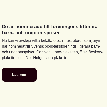
De är nominerade till föreningens litterära
barn- och ungdomspriser
Nu kan vi avslöja vilka författare och illustratörer som juryn
har nominerat till Svensk biblioteksförenings litterära barn-
och ungdomspriser: Carl von Linné-plaketten, Elsa Beskow-
plaketten och Nils Holgersson-plaketten.
Läs mer
De
är
nominerade
till
föreningens
litterära