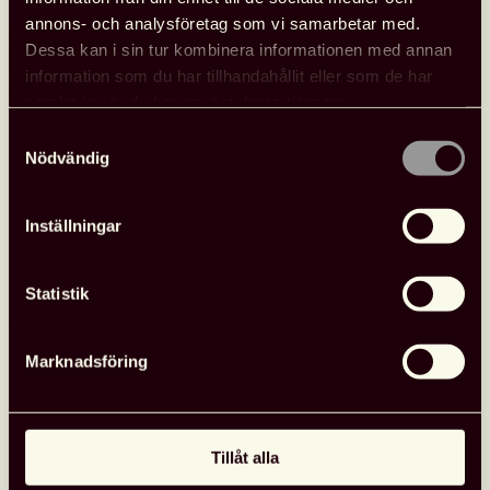
annons- och analysföretag som vi samarbetar med.
Dessa kan i sin tur kombinera informationen med annan
Till verktygslådan
information som du har tillhandahållit eller som de har
samlat in när du har använt deras tjänster.
Samtyckesval
Fotograf: Rickard Johnsson.
Nödvändig
Inställningar
Fler nyheter
Statistik
Opinion
26 juni, 2026
Marknadsföring
Tillåt alla