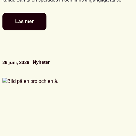
Läs mer
Se
Svensk
biblioteksförenings
programpunkter
i
Almedalen
Nyheter
26 juni, 2026