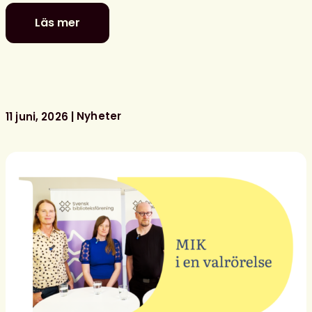
Läs mer
Politiker
–
stå
upp
för
ditt
Nyheter
11 juni, 2026
bibliotek!