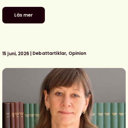
Läs mer
Fler
utbildade
bibliotekarier
behövs
för
bemannade
Debattartiklar
Opinion
15 juni, 2026
skolbibliotek