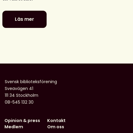
Läs mer
Digitala
dialoger:
MIK
i
en
valrörelse
–
utmaningar
och
Svensk biblioteksförening
möjligheter
Sveavägen 41
för
111 34 Stockholm
biblioteken
08-545 132 30
Opinion & press
Kontakt
Medlem
Om oss