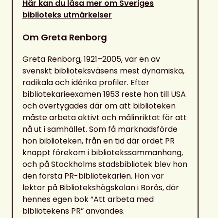
Här kan du läsa mer om Sveriges
biblioteks utmärkelser
Om Greta Renborg
Greta Renborg, 1921–2005, var en av
svenskt biblioteksväsens mest dynamiska,
radikala och idérika profiler. Efter
bibliotekarieexamen 1953 reste hon till USA
och övertygades där om att biblioteken
måste arbeta aktivt och målinriktat för att
nå ut i samhället. Som få marknadsförde
hon biblioteken, från en tid där ordet PR
knappt förekom i bibliotekssammanhang,
och på Stockholms stadsbibliotek blev hon
den första PR-bibliotekarien. Hon var
lektor på Bibliotekshögskolan i Borås, där
hennes egen bok ”Att arbeta med
bibliotekens PR” användes.