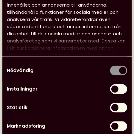
innehållet och annonserna till användarna,
tillhandahålla funktioner för sociala medier och
Se Svensk biblioteksförenings
analysera vår trafik. Vi vidarebefordrar även
programpunkter i Almedalen
sådana identifierare och annan information från
Svensk biblioteksförening anordnade tre
din enhet till de sociala medier och annons- och
programpunkter under Almedalen med fokus på
analysföretag som vi samarbetar med. Dessa kan
biblioteksfrågor, bildning och kultur. Samtalen spelades
i sin tur kombinera informationen med annan
in och finns tillgängliga att se.
information som du har tillhandahållit eller som de
har samlat in när du har använt deras tjänster.
Samtyckesval
Nödvändig
Läs mer
Se
Svensk
Inställningar
biblioteksförenings
programpunkter
i
Statistik
Almedalen
Nyheter
26 juni, 2026
Marknadsföring