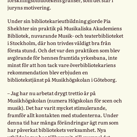
juryns motivering.
Under sin bibliotekarieutbildning gjorde Pia
Shekhter sin praktik på Musikaliska Akademiens
Bibliotek, nuvarande Musik- och teaterbiblioteket
i Stockholm, där hon trivdes väldigt bra från
första stund. Och det var den praktiken som blev
avgörande för hennes framtida yrkesbana, inte
minst för att hon tack vare överbibliotekariens
rekommendation blev erbjuden en
bibliotekstjänst på Musikhögskolan i Göteborg.
– Jag har nu arbetat drygt trettio år på
Musikhögskolan (numera Högskolan för scen och
musik). Det har varit mycket stimulerande,
framför allt kontakten med studenterna. Under
denna tid har många förändringar ägt rum som
har påverkat bibliotekets verksamhet. Nya
utbildningar har tillkommit, till exempel det