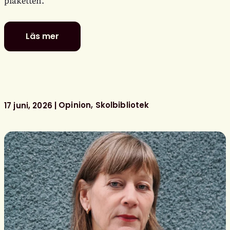
plaketten.
Läs mer
De
är
nominerade
till
föreningens
litterära
Opinion
Skolbibliotek
17 juni, 2026
barn-
och
ungdomspriser