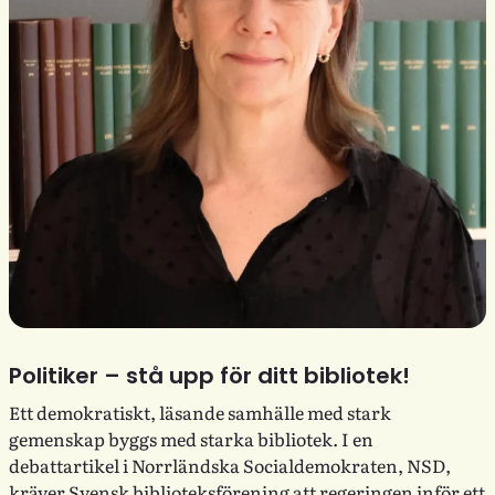
Politiker – stå upp för ditt bibliotek!
Ett demokratiskt, läsande samhälle med stark
gemenskap byggs med starka bibliotek. I en
debattartikel i Norrländska Socialdemokraten, NSD,
kräver Svensk biblioteksförening att regeringen inför ett