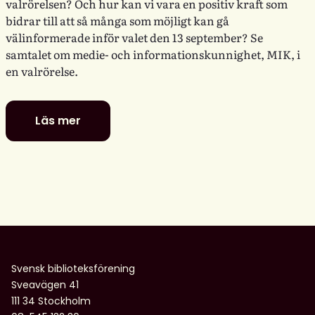
valrörelsen? Och hur kan vi vara en positiv kraft som
bidrar till att så många som möjligt kan gå
välinformerade inför valet den 13 september? Se
samtalet om medie- och informationskunnighet, MIK, i
en valrörelse.
Läs mer
Digitala
dialoger:
MIK
i
en
valrörelse
–
utmaningar
och
Svensk biblioteksförening
möjligheter
Sveavägen 41
för
111 34 Stockholm
biblioteken