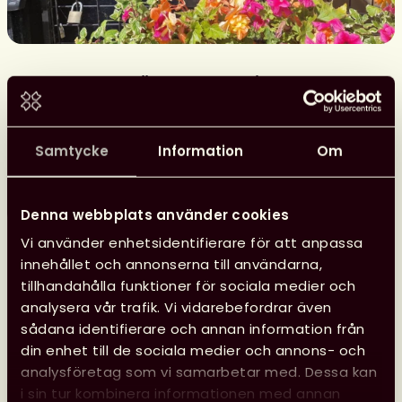
Glad sommar önskar kansliet
Kansliet har sommarstängt 29 juni–10 augusti, vilket
innebär att vi inte svarar på e-post eller i telefon.
Samtycke
Information
Om
Läs mer
Glad
Denna webbplats använder cookies
sommar
Vi använder enhetsidentifierare för att anpassa
önskar
innehållet och annonserna till användarna,
kansliet
tillhandahålla funktioner för sociala medier och
analysera vår trafik. Vi vidarebefordrar även
24 juni, 2026
sådana identifierare och annan information från
Nyheter
Svensk biblioteksförenings utmärkelser
din enhet till de sociala medier och annons- och
analysföretag som vi samarbetar med. Dessa kan
i sin tur kombinera informationen med annan