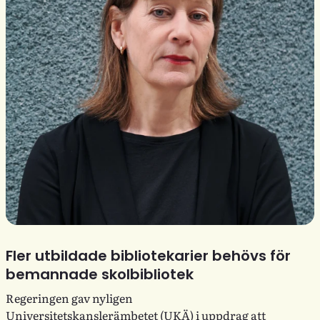
Fler utbildade bibliotekarier behövs för
bemannade skolbibliotek
Regeringen gav nyligen
Universitetskanslerämbetet (UKÄ) i uppdrag att