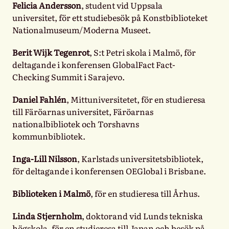
Felicia Andersson
, student vid Uppsala
universitet, för ett studiebesök på Konstbiblioteket
Nationalmuseum/Moderna Museet.
Berit Wijk Tegenrot
, S:t Petri skola i Malmö, för
deltagande i konferensen GlobalFact Fact-
Checking Summit i Sarajevo.
Daniel Fahlén
, Mittuniversitetet, för en studieresa
till Färöarnas universitet, Färöarnas
nationalbibliotek och Torshavns
kommunbibliotek.
Inga-Lill Nilsson
, Karlstads universitetsbibliotek,
för deltagande i konferensen OEGlobal i Brisbane.
Biblioteken i Malmö
, för en studieresa till Århus.
Linda Stjernholm
, doktorand vid Lunds tekniska
högskola, för en studieresa till Japan och besök på