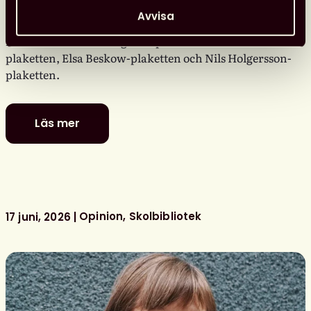
Nu kan vi avslöja vilka författare och illustratörer som
Avvisa
juryn har nominerat till Svensk biblioteksförenings
litterära barn- och ungdomspriser: Carl von Linné-
plaketten, Elsa Beskow-plaketten och Nils Holgersson-
plaketten.
Läs mer
De
är
nominerade
till
föreningens
litterära
Opinion
Skolbibliotek
17 juni, 2026
barn-
och
ungdomspriser