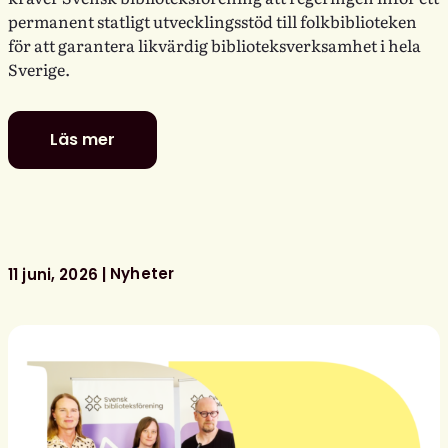
permanent statligt utvecklingsstöd till folkbiblioteken
för att garantera likvärdig biblioteksverksamhet i hela
Sverige.
Läs mer
Politiker
–
stå
upp
för
ditt
Nyheter
11 juni, 2026
bibliotek!