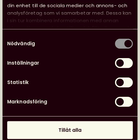
kansliet
din enhet till de sociala medier och annons- och
analysföretag som vi samarbetar med. Dessa kan
24 juni, 2026
i sin tur kombinera informationen med annan
Nyheter
Svensk biblioteksförenings utmärkelser
information som du har tillhandahållit eller som de
har samlat in när du har använt deras tjänster.
Samtyckesval
Nödvändig
Inställningar
Statistik
Marknadsföring
Tillåt alla