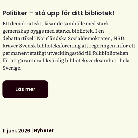
Politiker – stå upp för ditt bibliotek!
Ett demokratiskt, läsande samhälle med stark
gemenskap byggs med starka bibliotek. I en
debattartikel i Norrländska Socialdemokraten, NSD,
kräver Svensk biblioteksförening att regeringen inför ett
permanent statligt utvecklingsstöd till folkbiblioteken
för att garantera likvärdig biblioteksverksamhet i hela
Sverige.
Läs mer
Politiker
–
stå
upp
för
ditt
Nyheter
11 juni, 2026
bibliotek!