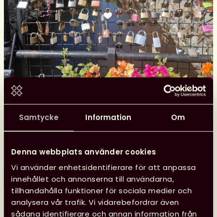
Glad sommar önskar kansliet
Samtycke
Information
Om
Kansliet har sommarstängt 29 juni–10 augusti, vilket
innebär att vi inte svarar på e-post eller i telefon.
Denna webbplats använder cookies
Vi använder enhetsidentifierare för att anpassa
Läs mer
innehållet och annonserna till användarna,
Glad
tillhandahålla funktioner för sociala medier och
sommar
analysera vår trafik. Vi vidarebefordrar även
önskar
sådana identifierare och annan information från