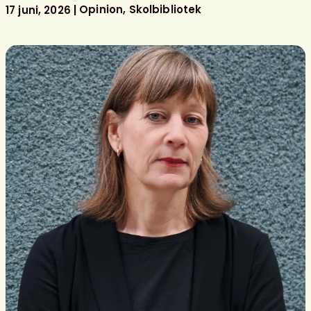
litterära
Opinion
Skolbibliotek
17 juni, 2026
barn-
och
ungdomspriser