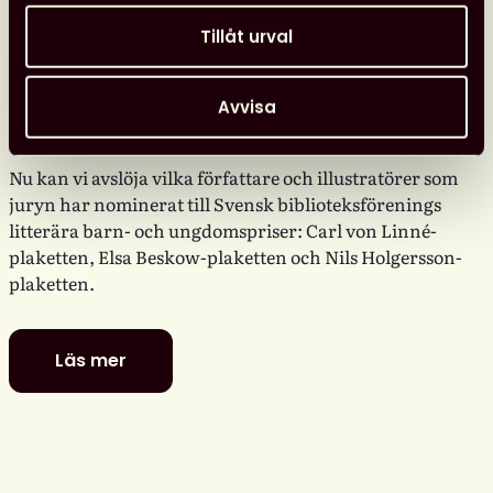
Tillåt urval
Avvisa
De är nominerade till föreningens
litterära barn- och ungdomspriser
Nu kan vi avslöja vilka författare och illustratörer som
juryn har nominerat till Svensk biblioteksförenings
litterära barn- och ungdomspriser: Carl von Linné-
plaketten, Elsa Beskow-plaketten och Nils Holgersson-
plaketten.
Läs mer
De
är
nominerade
till
föreningens