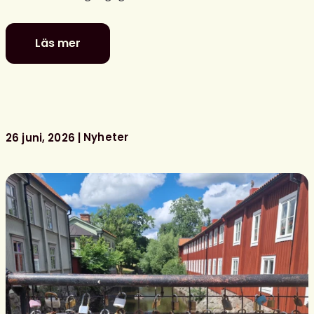
Läs mer
Se
Svensk
biblioteksförenings
programpunkter
i
Almedalen
Nyheter
26 juni, 2026