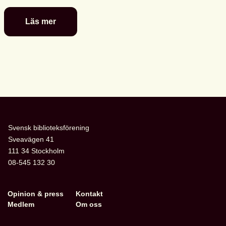
Läs mer
De
är
nominerade
till
föreningens
litterära
barn-
och
ungdomspriser
Svensk biblioteksförening
Sveavägen 41
111 34 Stockholm
08-545 132 30
Opinion & press
Kontakt
Medlem
Om oss