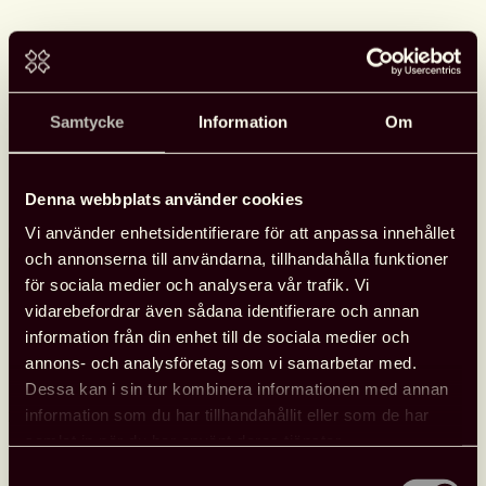
Se Svensk biblioteksförenings
programpunkter i Almedalen
Samtycke
Information
Om
Svensk biblioteksförening anordnade tre programpunkter
under Almedalen med fokus på biblioteksfrågor, bildning och
kultur. Samtalen spelades in och finns tillgängliga att se.
Denna webbplats använder cookies
Vi använder enhetsidentifierare för att anpassa innehållet
och annonserna till användarna, tillhandahålla funktioner
Läs mer
Se
för sociala medier och analysera vår trafik. Vi
Svensk
vidarebefordrar även sådana identifierare och annan
biblioteksförenings
information från din enhet till de sociala medier och
programpunkter
annons- och analysföretag som vi samarbetar med.
i
Dessa kan i sin tur kombinera informationen med annan
Almedalen
information som du har tillhandahållit eller som de har
Nyheter
26 juni, 2026
samlat in när du har använt deras tjänster.
Samtyckesval